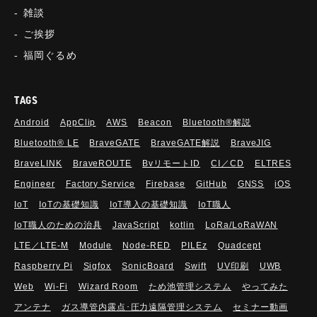
雑談
ご挨拶
福岡ぐるめ
TAGS
Android
AppClip
AWS
Beacon
Bluetooth®解説
Bluetooth®︎ LE
BraveGATE
BraveGATE解説
BraveJIG
BraveLINK
BraveROUTE
BvリモートID
CI／CD
ELTRES
Engineer
Factory Service
Firebase
GitHub
GNSS
iOS
IoT
IoTの基礎知識
IoT導入の基礎知識
IoT職人
IoT職人のための治具
JavaScript
kotlin
LoRa/LoRaWAN
LTE／LTE-M
Module
Node-RED
PILEz
Quadcept
Raspberry Pi
Sigfox
SonicBoard
Swift
UV印刷
UWB
Web
Wi-Fi
Wizard Room
ため池管理システム
やってみた
アンテナ
ガス導管内露点･圧力遠隔管理システム
セミナー動画