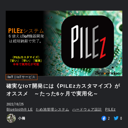
IoT
IoTサービス
確実なIoT開発には《PILEzカスタマイズ》が
オススメ ～たった6ヶ月で実用化～
2022/10/25
Bluetooth®︎ LE
ため池管理システム
ハードウェア設計
PILEz
2
0
小橋