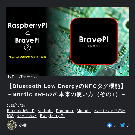
IoT
IoTサービス
【Bluetooth Low EnergyのNFCタグ機能】
～Nordic nRF52の本来の使い方（その1）～
2022/10/24
Bluetooth®︎ LE
Android
Engineer
Module
ハードウェア設計
iOS
やってみた
Raspberry Pi
3
0
小橋