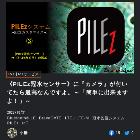
IoT
IoTサービス
《PILEz冠水センサー》に『カメラ』が付い
てたら最高なんですよ。～「簡単に出来ます
よ！」～
2022/10/31
Bluetooth®︎ LE
BraveGATE
LTE／LTE-M
冠水監視システム
PILEz
IoT
15
0
小橋