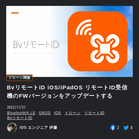
ドローン関連
BvリモートID iOS/iPadOS リモートID受信
機のFWバージョンをアップデートする
2022/11/21
Bluetooth®︎ LE
GNSS
iOS
ドローン
リモートID
BvリモートID
2
0
iOS エンジニア 伊藤