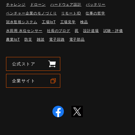
チャレンジ
ドローン
ハードウェア設計
バッテリー
ベンチャー企業のモノづくり
リモートID
仕事の哲学
冠水監視システム
工場IoT
工場見学
検品
水田用 水位センサー
社長のブログ
罠
設計道場
試験・評価
農業IoT
防災
雑談
電子回路
電子部品
公式ストア
企業サイト