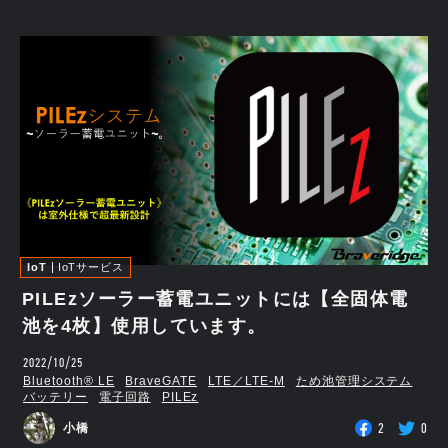
IoT
IoTサービス
PILEzソーラー蓄電ユニットには【全固体電
池を4枚】使用しています。
2022/10/25
Bluetooth®︎ LE
BraveGATE
LTE／LTE-M
ため池管理システム
バッテリー
電子回路
PILEz
2
0
小橋