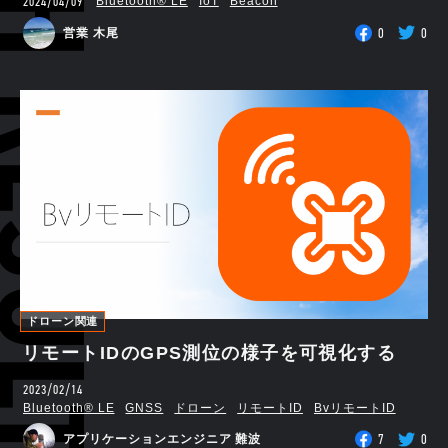
RCH RESULTS
2024/04/09
Bluetooth®︎ LE
IoT
Beacon
0
0
営業 木尾
ドローン関連
リモートIDのGPS測位の様子を可視化する
2023/02/14
Bluetooth®︎ LE
GNSS
ドローン
リモートID
BvリモートID
7
0
アプリケーションエンジニア 難波