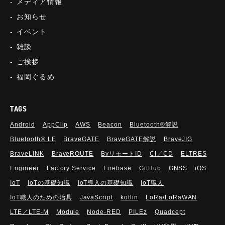
メディア情報
お知らせ
イベント
雑談
ご挨拶
福岡ぐるめ
TAGS
Android
AppClip
AWS
Beacon
Bluetooth®解説
Bluetooth®︎ LE
BraveGATE
BraveGATE解説
BraveJIG
BraveLINK
BraveROUTE
BvリモートID
CI／CD
ELTRES
Engineer
Factory Service
Firebase
GitHub
GNSS
iOS
IoT
IoTの基礎知識
IoT導入の基礎知識
IoT職人
IoT職人のための治具
JavaScript
kotlin
LoRa/LoRaWAN
LTE／LTE-M
Module
Node-RED
PILEz
Quadcept