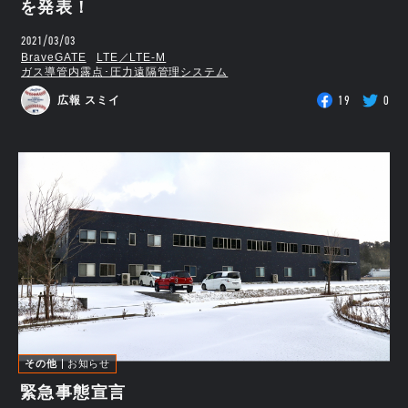
を発表！
2021/03/03
BraveGATE
LTE／LTE-M
ガス導管内露点･圧力遠隔管理システム
19
0
広報 スミイ
その他
お知らせ
緊急事態宣言