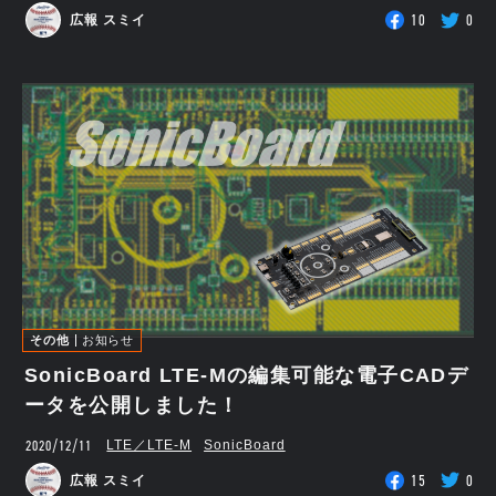
10
0
広報 スミイ
その他
お知らせ
SonicBoard LTE-Mの編集可能な電子CADデ
ータを公開しました！
2020/12/11
LTE／LTE-M
SonicBoard
15
0
広報 スミイ