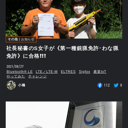
その他
お知らせ
社長秘書のS女子が《第一種銃猟免許･わな猟
免許》に合格❗❗❗
2021/08/27
Bluetooth®︎ LE
LTE／LTE-M
ELTRES
Sigfox
農業IoT
やってみた
チャレンジ
112
0
小橋