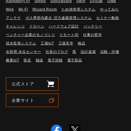
Raspberry Pi
Sigfox
SonicBoard
Swift
UV印刷
UWB
Web
Wi-Fi
Wizard Room
ため池管理システム
やってみた
アンテナ
ガス導管内露点･圧力遠隔管理システム
セミナー動画
チャレンジ
ドローン
ハードウェア設計
バッテリー
ベンチャー企業のモノづくり
リモートID
仕事の哲学
冠水監視システム
工場IoT
工場見学
検品
水田用 水位センサー
社長のブログ
罠
設計道場
試験・評価
農業IoT
防災
雑談
電子回路
電子部品
公式ストア
企業サイト