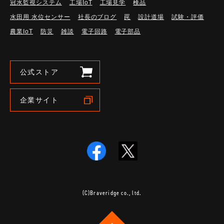
冠水監視システム
工場IoT
工場見学
検品
水田用 水位センサー
社長のブログ
罠
設計道場
試験・評価
農業IoT
防災
雑談
電子回路
電子部品
公式ストア
企業サイト
(C)Braveridge co., ltd.