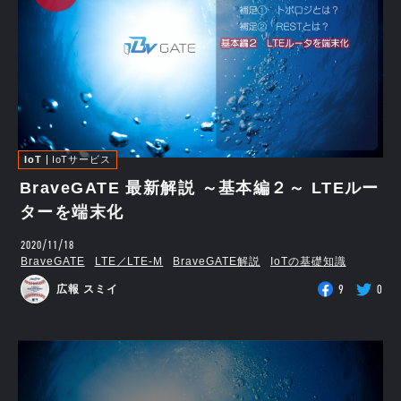
IoT
IoTサービス
BraveGATE 最新解説 ～基本編２～ LTEルー
ターを端末化
2020/11/18
BraveGATE
LTE／LTE-M
BraveGATE解説
IoTの基礎知識
9
0
広報 スミイ