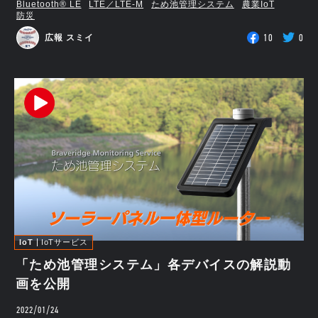
Bluetooth®︎ LE
LTE／LTE-M
ため池管理システム
農業IoT
防災
10
0
広報 スミイ
IoT
IoTサービス
「ため池管理システム」各デバイスの解説動
画を公開
2022/01/24