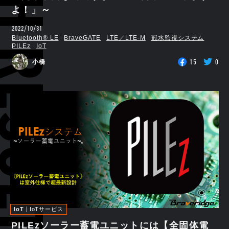
RCH RESULTS
よ！」～
2022/10/31
Bluetooth®︎ LE
BraveGATE
LTE／LTE-M
冠水監視システム
PILEz
IoT
15
0
小橋
IoT
IoTサービス
PILEzソーラー蓄電ユニットには【全固体電