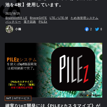
池を4枚】使用しています。
2022/10/25
Bluetooth®︎ LE
BraveGATE
LTE／LTE-M
ため池管理システム
バッテリー
電子回路
PILEz
2
0
小橋
IoT
IoTサービス
確実なIoT開発には《PILEzカスタマイズ》が