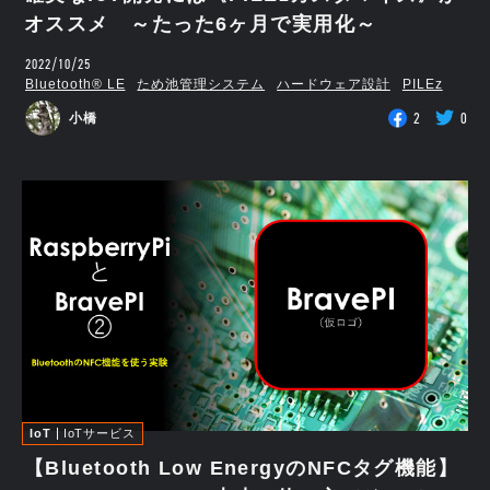
オススメ ～たった6ヶ月で実用化～
2022/10/25
Bluetooth®︎ LE
ため池管理システム
ハードウェア設計
PILEz
2
0
小橋
IoT
IoTサービス
【Bluetooth Low EnergyのNFCタグ機能】