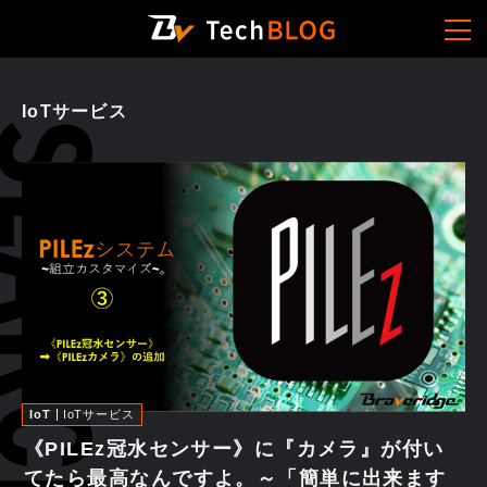
IoTサービス
IoT
IoTサービス
《PILEz冠水センサー》に『カメラ』が付い
てたら最高なんですよ。～「簡単に出来ます