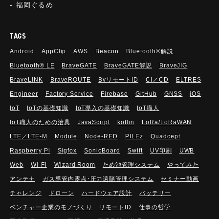
福岡ぐるめ
TAGS
Android
AppClip
AWS
Beacon
Bluetooth®解説
Bluetooth®︎ LE
BraveGATE
BraveGATE解説
BraveJIG
BraveLINK
BraveROUTE
BvリモートID
CI／CD
ELTRES
Engineer
Factory Service
Firebase
GitHub
GNSS
iOS
IoT
IoTの基礎知識
IoT導入の基礎知識
IoT職人
IoT職人のための治具
JavaScript
kotlin
LoRa/LoRaWAN
LTE／LTE-M
Module
Node-RED
PILEz
Quadcept
Raspberry Pi
Sigfox
SonicBoard
Swift
UV印刷
UWB
Web
Wi-Fi
Wizard Room
ため池管理システム
やってみた
アンテナ
ガス導管内露点･圧力遠隔管理システム
セミナー動画
チャレンジ
ドローン
ハードウェア設計
バッテリー
ベンチャー企業のモノづくり
リモートID
仕事の哲学