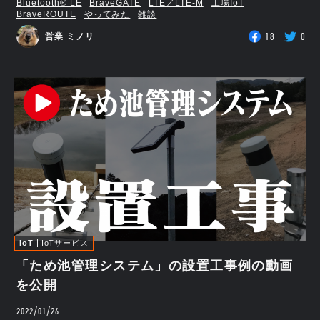
Bluetooth®︎ LE
BraveGATE
LTE／LTE-M
工場IoT
BraveROUTE
やってみた
雑談
18
0
営業 ミノリ
IoT
IoTサービス
「ため池管理システム」の設置工事例の動画
を公開
2022/01/26