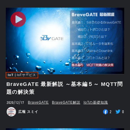
IoT
IoTサービス
BraveGATE 最新解説 ～基本編５～ MQTT問
題の解決策
2020/12/17
BraveGATE
BraveGATE解説
IoTの基礎知識
2
0
広報 スミイ