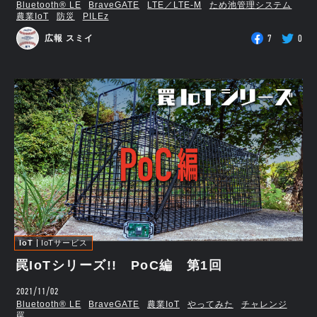
Bluetooth®︎ LE
BraveGATE
LTE／LTE-M
ため池管理システム
農業IoT
防災
PILEz
7
0
広報 スミイ
IoT
IoTサービス
罠IoTシリーズ!! PoC編 第1回
2021/11/02
Bluetooth®︎ LE
BraveGATE
農業IoT
やってみた
チャレンジ
罠