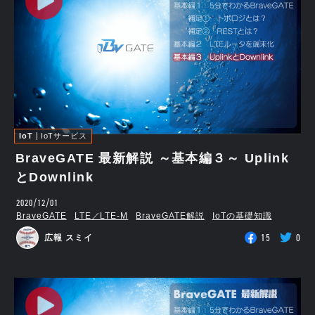
IoT
IoTサービス
BraveGATE 最新解説 ～基本編３～ Uplink
とDownlink
2020/12/01
BraveGATE
LTE／LTE-M
BraveGATE解説
IoTの基礎知識
15
0
広報 スミイ