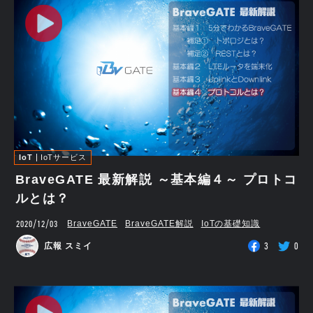
IoT
IoTサービス
BraveGATE 最新解説 ～基本編４～ プロトコ
ルとは？
2020/12/03
BraveGATE
BraveGATE解説
IoTの基礎知識
3
0
広報 スミイ