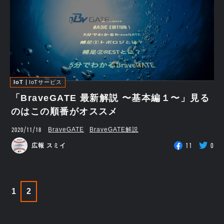
IoT
IoTサービス
「BraveGATE 最新解説 〜基本編１〜」見る
のはこの順番がオススメ
2020/11/18
BraveGATE
BraveGATE解説
11
0
広報 スミイ
1
2