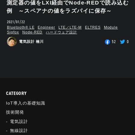
測定器の値をLXI経由でNode-REDで読み込む
例 ～スペアナの値をラズパイに保存～
2021/01/22
Bluetooth®︎ LE
Engineer
LTE／LTE-M
ELTRES
Module
Sigfox
Node-RED
ハードウェア設計
52
0
電気設計 楠川
CATEGORY
IoT導入の基礎知識
技術開発
電気設計
無線設計