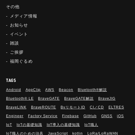
その他
メディア情報
お知らせ
イベント
雑談
ご挨拶
福岡ぐるめ
TAGS
Android
AppClip
AWS
Beacon
Bluetooth®解説
Bluetooth®︎ LE
BraveGATE
BraveGATE解説
BraveJIG
BraveLINK
BraveROUTE
BvリモートID
CI／CD
ELTRES
Engineer
Factory Service
Firebase
GitHub
GNSS
iOS
IoT
IoTの基礎知識
IoT導入の基礎知識
IoT職人
IoT職人のための治具
JavaScript
kotlin
LoRa/LoRaWAN