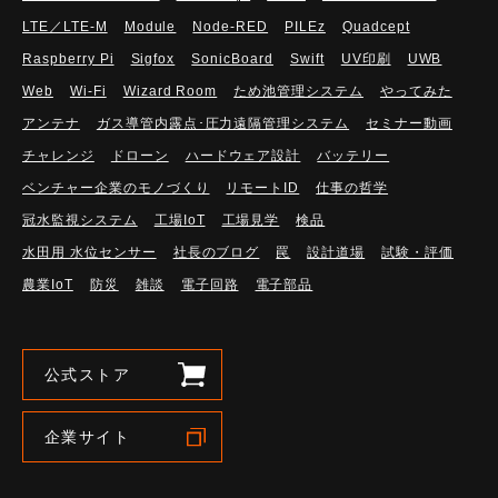
LTE／LTE-M
Module
Node-RED
PILEz
Quadcept
Raspberry Pi
Sigfox
SonicBoard
Swift
UV印刷
UWB
Web
Wi-Fi
Wizard Room
ため池管理システム
やってみた
アンテナ
ガス導管内露点･圧力遠隔管理システム
セミナー動画
チャレンジ
ドローン
ハードウェア設計
バッテリー
ベンチャー企業のモノづくり
リモートID
仕事の哲学
冠水監視システム
工場IoT
工場見学
検品
水田用 水位センサー
社長のブログ
罠
設計道場
試験・評価
農業IoT
防災
雑談
電子回路
電子部品
公式ストア
企業サイト