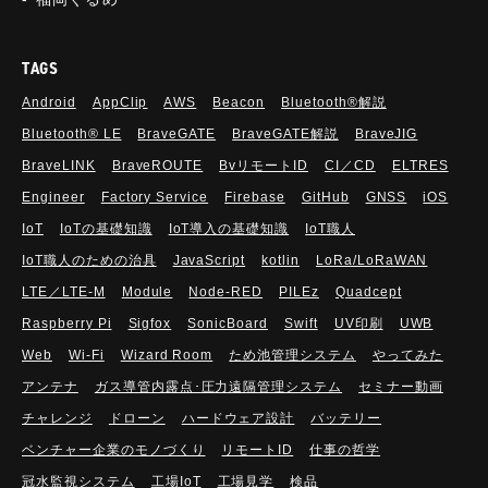
TAGS
Android
AppClip
AWS
Beacon
Bluetooth®解説
Bluetooth®︎ LE
BraveGATE
BraveGATE解説
BraveJIG
BraveLINK
BraveROUTE
BvリモートID
CI／CD
ELTRES
Engineer
Factory Service
Firebase
GitHub
GNSS
iOS
IoT
IoTの基礎知識
IoT導入の基礎知識
IoT職人
IoT職人のための治具
JavaScript
kotlin
LoRa/LoRaWAN
LTE／LTE-M
Module
Node-RED
PILEz
Quadcept
Raspberry Pi
Sigfox
SonicBoard
Swift
UV印刷
UWB
Web
Wi-Fi
Wizard Room
ため池管理システム
やってみた
アンテナ
ガス導管内露点･圧力遠隔管理システム
セミナー動画
チャレンジ
ドローン
ハードウェア設計
バッテリー
ベンチャー企業のモノづくり
リモートID
仕事の哲学
冠水監視システム
工場IoT
工場見学
検品