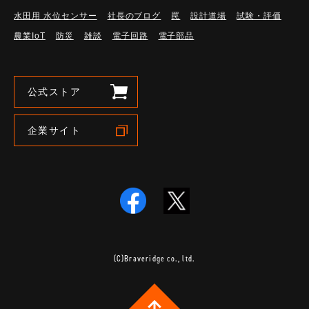
水田用 水位センサー
社長のブログ
罠
設計道場
試験・評価
農業IoT
防災
雑談
電子回路
電子部品
公式ストア
企業サイト
(C)Braveridge co., ltd.