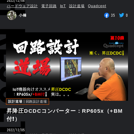
RCH RESULTS
2022/12/06
ハードウェア設計
電子回路
IoT
設計道場
Quadcept
35
0
小橋
設計道場
回路設計道場
昇降圧DCDCコンバーター：RP605x（+BM
付❗）
2022/12/05