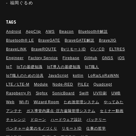
福岡ぐるめ
TAGS
Android
AppClip
AWS
Beacon
Bluetooth®解説
Bluetooth®︎ LE
BraveGATE
BraveGATE解説
BraveJIG
BraveLINK
BraveROUTE
BvリモートID
CI／CD
ELTRES
Engineer
Factory Service
Firebase
GitHub
GNSS
iOS
IoT
IoTの基礎知識
IoT導入の基礎知識
IoT職人
IoT職人のための治具
JavaScript
kotlin
LoRa/LoRaWAN
LTE／LTE-M
Module
Node-RED
PILEz
Quadcept
Raspberry Pi
Sigfox
SonicBoard
Swift
UV印刷
UWB
Web
Wi-Fi
Wizard Room
ため池管理システム
やってみた
アンテナ
ガス導管内露点･圧力遠隔管理システム
セミナー動画
チャレンジ
ドローン
ハードウェア設計
バッテリー
ベンチャー企業のモノづくり
リモートID
仕事の哲学