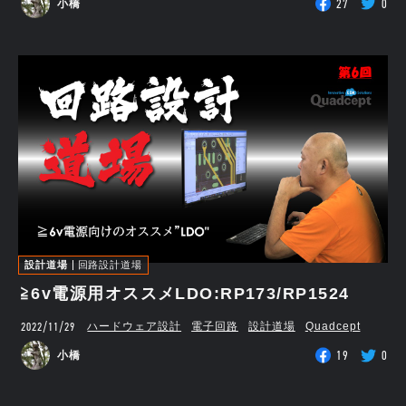
27
0
小橋
設計道場
回路設計道場
≧6v電源用オススメLDO:RP173/RP1524
2022/11/29
ハードウェア設計
電子回路
設計道場
Quadcept
19
0
小橋