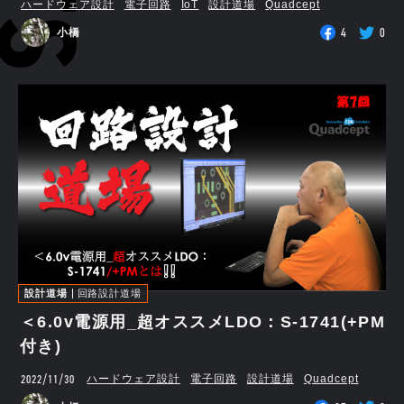
ハードウェア設計
電子回路
IoT
設計道場
Quadcept
4
0
小橋
設計道場
回路設計道場
＜6.0v電源用_超オススメLDO：S-1741(+PM
付き)
2022/11/30
ハードウェア設計
電子回路
設計道場
Quadcept