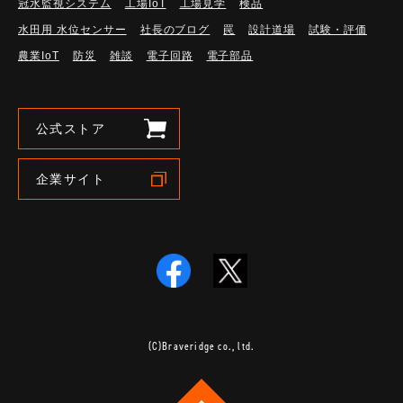
冠水監視システム
工場IoT
工場見学
検品
水田用 水位センサー
社長のブログ
罠
設計道場
試験・評価
農業IoT
防災
雑談
電子回路
電子部品
公式ストア
企業サイト
(C)Braveridge co., ltd.