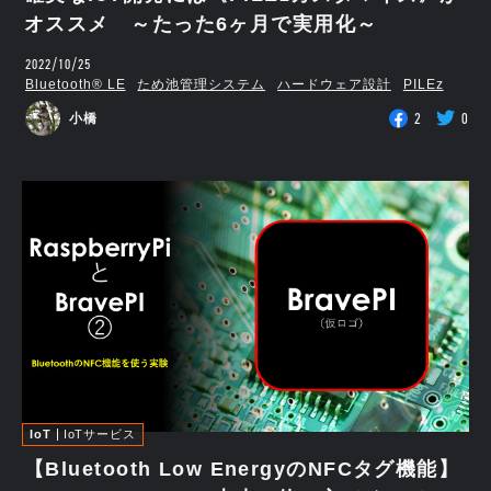
オススメ ～たった6ヶ月で実用化～
2022/10/25
Bluetooth®︎ LE
ため池管理システム
ハードウェア設計
PILEz
2
0
小橋
IoT
IoTサービス
【Bluetooth Low EnergyのNFCタグ機能】