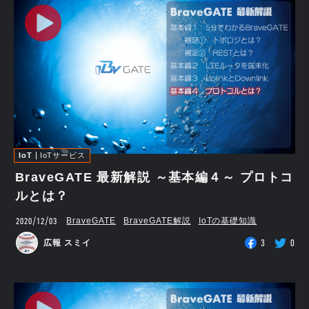
IoT
IoTサービス
BraveGATE 最新解説 ～基本編４～ プロトコ
ルとは？
2020/12/03
BraveGATE
BraveGATE解説
IoTの基礎知識
3
0
広報 スミイ