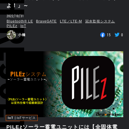
RCH RESULTS
よ！」～
2022/10/31
Bluetooth®︎ LE
BraveGATE
LTE／LTE-M
冠水監視システム
PILEz
IoT
15
0
小橋
IoT
IoTサービス
PILEzソーラー蓄電ユニットには【全固体電