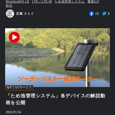
Bluetooth®︎ LE
LTE／LTE-M
ため池管理システム
農業IoT
防災
10
0
広報 スミイ
IoT
IoTサービス
「ため池管理システム」各デバイスの解説動
画を公開
2022/01/24