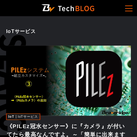
IoTサービス
IoT
IoTサービス
《PILEz冠水センサー》に『カメラ』が付い
てたら最高なんですよ。～「簡単に出来ます