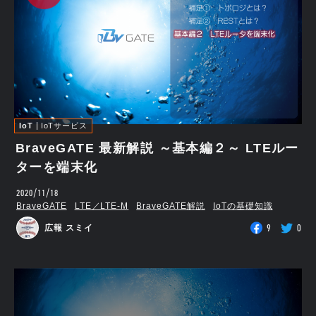
IoT
IoTサービス
BraveGATE 最新解説 ～基本編２～ LTEルー
ターを端末化
2020/11/18
BraveGATE
LTE／LTE-M
BraveGATE解説
IoTの基礎知識
9
0
広報 スミイ