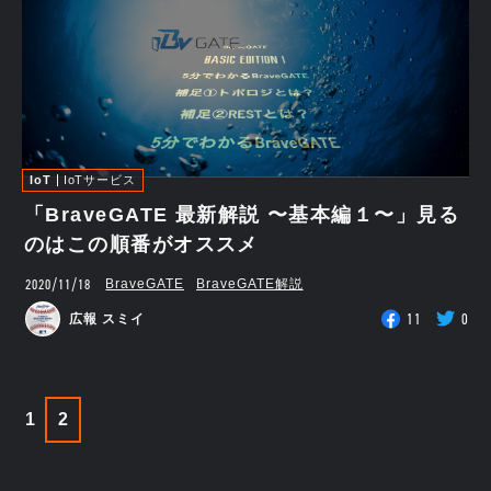
IoT
IoTサービス
「BraveGATE 最新解説 〜基本編１〜」見る
のはこの順番がオススメ
2020/11/18
BraveGATE
BraveGATE解説
11
0
広報 スミイ
1
2