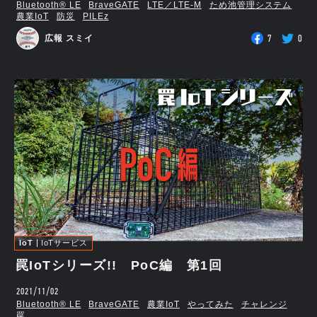
Bluetooth®︎ LE
BraveGATE
LTE／LTE-M
ため池管理システム
農業IoT
防災
PILEz
7
0
広報 スミイ
IoT
IoTサービス
罠IoTシリーズ!! PoC編 第1回
2021/11/02
Bluetooth®︎ LE
BraveGATE
農業IoT
やってみた
チャレンジ
罠