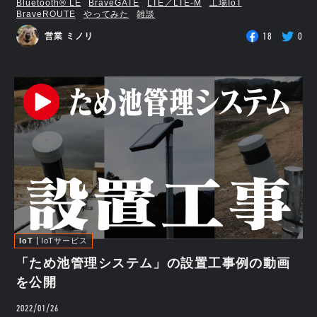
Bluetooth®︎ LE
BraveGATE
LTE／LTE-M
工場IoT
BraveROUTE
やってみた
雑談
18
0
営業 ミノリ
IoT
IoTサービス
「ため池管理システム」の設置工事例の動画
を公開
2022/01/26