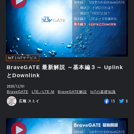
IoT
IoTサービス
BraveGATE 最新解説 ～基本編３～ Uplink
とDownlink
2020/12/01
BraveGATE
LTE／LTE-M
BraveGATE解説
IoTの基礎知識
15
0
広報 スミイ