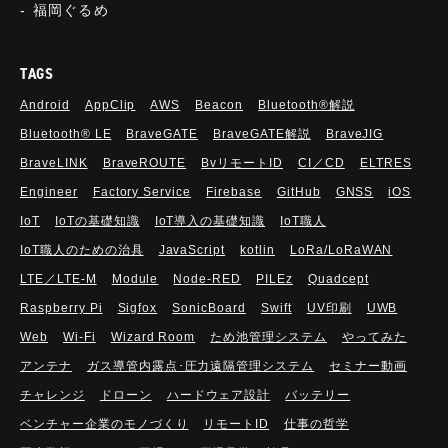
福岡ぐるめ
TAGS
Android
AppClip
AWS
Beacon
Bluetooth®解説
Bluetooth®︎ LE
BraveGATE
BraveGATE解説
BraveJIG
BraveLINK
BraveROUTE
BvリモートID
CI／CD
ELTRES
Engineer
Factory Service
Firebase
GitHub
GNSS
iOS
IoT
IoTの基礎知識
IoT導入の基礎知識
IoT職人
IoT職人のための治具
JavaScript
kotlin
LoRa/LoRaWAN
LTE／LTE-M
Module
Node-RED
PILEz
Quadcept
Raspberry Pi
Sigfox
SonicBoard
Swift
UV印刷
UWB
Web
Wi-Fi
Wizard Room
ため池管理システム
やってみた
アンテナ
ガス導管内露点･圧力遠隔管理システム
セミナー動画
チャレンジ
ドローン
ハードウェア設計
バッテリー
ベンチャー企業のモノづくり
リモートID
仕事の哲学