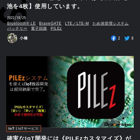
池を4枚】使用しています。
2022/10/25
Bluetooth®︎ LE
BraveGATE
LTE／LTE-M
ため池管理システム
バッテリー
電子回路
PILEz
2
0
小橋
IoT
IoTサービス
確実なIoT開発には《PILEzカスタマイズ》が