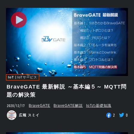
IoT
IoTサービス
BraveGATE 最新解説 ～基本編５～ MQTT問
題の解決策
2020/12/17
BraveGATE
BraveGATE解説
IoTの基礎知識
2
0
広報 スミイ