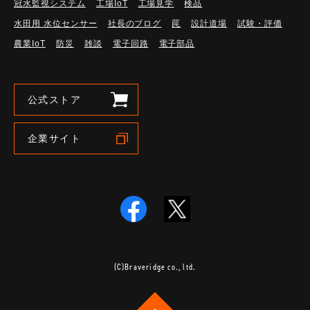
冠水監視システム
工場IoT
工場見学
検品
水田用 水位センサー
社長のブログ
罠
設計道場
試験・評価
農業IoT
防災
雑談
電子回路
電子部品
公式ストア
企業サイト
(C)Braveridge co., ltd.