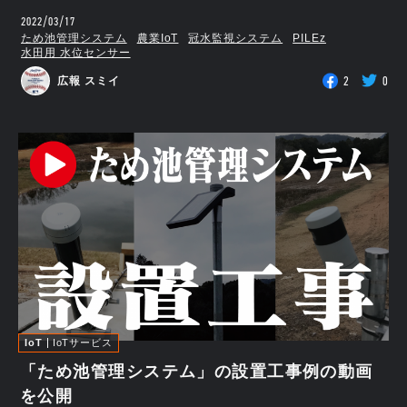
2022/03/17
ため池管理システム
農業IoT
冠水監視システム
PILEz
水田用 水位センサー
2
0
広報 スミイ
IoT
IoTサービス
「ため池管理システム」の設置工事例の動画
を公開