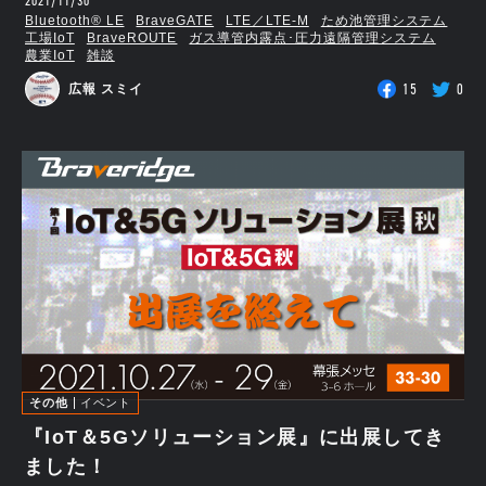
2021/11/30
Bluetooth®︎ LE
BraveGATE
LTE／LTE-M
ため池管理システム
工場IoT
BraveROUTE
ガス導管内露点･圧力遠隔管理システム
農業IoT
雑談
15
0
広報 スミイ
その他
イベント
『IoT＆5Gソリューション展』に出展してき
ました！