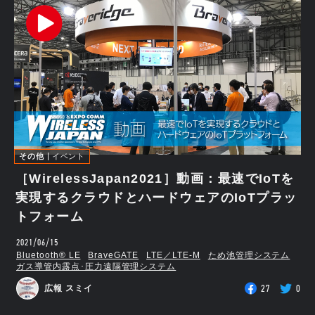
その他
イベント
［WirelessJapan2021］動画：最速でIoTを
実現するクラウドとハードウェアのIoTプラッ
トフォーム
2021/06/15
Bluetooth®︎ LE
BraveGATE
LTE／LTE-M
ため池管理システム
ガス導管内露点･圧力遠隔管理システム
27
0
広報 スミイ