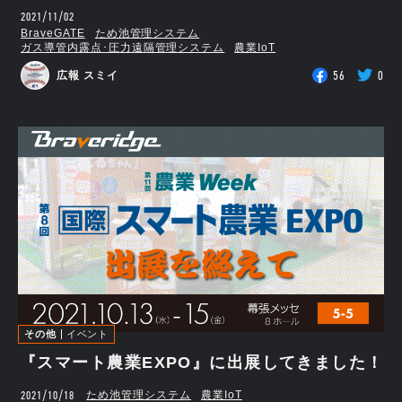
2021/11/02
BraveGATE
ため池管理システム
ガス導管内露点･圧力遠隔管理システム
農業IoT
56
0
広報 スミイ
その他
イベント
『スマート農業EXPO』に出展してきました！
2021/10/18
ため池管理システム
農業IoT