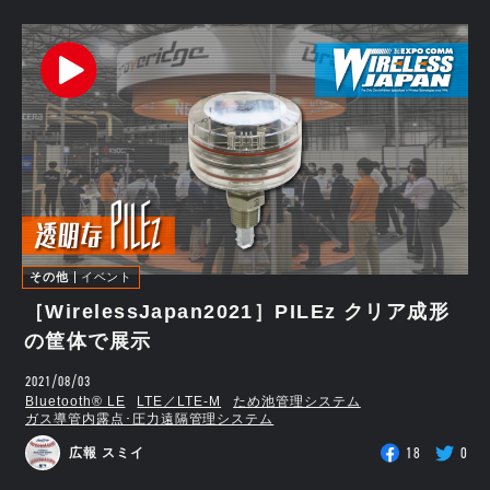
その他
イベント
［WirelessJapan2021］PILEz クリア成形
の筐体で展示
2021/08/03
Bluetooth®︎ LE
LTE／LTE-M
ため池管理システム
ガス導管内露点･圧力遠隔管理システム
18
0
広報 スミイ