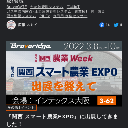
2022/04/26
BraveGATE
ため池管理システム
工場IoT
ガス導管内露点･圧力遠隔管理システム
農業IoT
罠
防災
冠水監視システム
PILEz
水田用 水位センサー
16
0
広報 スミイ
その他
イベント
『関西 スマート農業EXPO』に出展してきま
した！