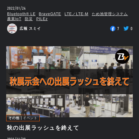
2022/01/24
Bluetooth®︎ LE
BraveGATE
LTE／LTE-M
ため池管理システム
農業IoT
防災
PILEz
7
0
広報 スミイ
その他
イベント
秋の出展ラッシュを終えて