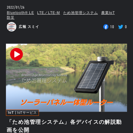
2022/01/26
Bluetooth®︎ LE
LTE／LTE-M
ため池管理システム
農業IoT
防災
10
0
広報 スミイ
IoT
IoTサービス
「ため池管理システム」各デバイスの解説動
画を公開