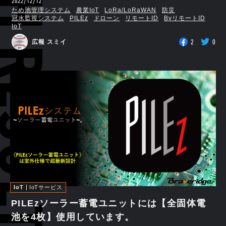
RCH RESULTS
2022/12/12
ため池管理システム
農業IoT
LoRa/LoRaWAN
防災
冠水監視システム
PILEz
ドローン
リモートID
BvリモートID
IoT
2
0
広報 スミイ
IoT
IoTサービス
PILEzソーラー蓄電ユニットには【全固体電
池を4枚】使用しています。