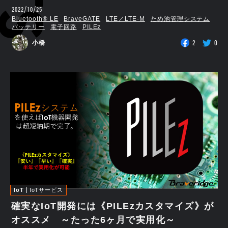
2022/10/25
Bluetooth®︎ LE
BraveGATE
LTE／LTE-M
ため池管理システム
バッテリー
電子回路
PILEz
2
0
小橋
IoT
IoTサービス
確実なIoT開発には《PILEzカスタマイズ》が
オススメ ～たった6ヶ月で実用化～