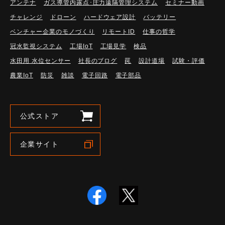
アンテナ
ガス導管内露点･圧力遠隔管理システム
セミナー動画
チャレンジ
ドローン
ハードウェア設計
バッテリー
ベンチャー企業のモノづくり
リモートID
仕事の哲学
冠水監視システム
工場IoT
工場見学
検品
水田用 水位センサー
社長のブログ
罠
設計道場
試験・評価
農業IoT
防災
雑談
電子回路
電子部品
公式ストア
企業サイト