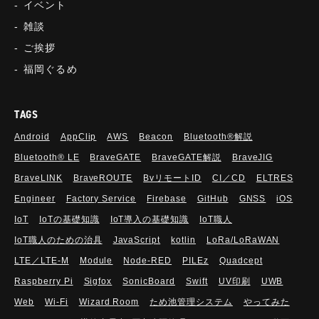
イベント
雑談
ご挨拶
福岡ぐるめ
TAGS
Android
AppClip
AWS
Beacon
Bluetooth®解説
Bluetooth®︎ LE
BraveGATE
BraveGATE解説
BraveJIG
BraveLINK
BraveROUTE
BvリモートID
CI／CD
ELTRES
Engineer
Factory Service
Firebase
GitHub
GNSS
iOS
IoT
IoTの基礎知識
IoT導入の基礎知識
IoT職人
IoT職人のための治具
JavaScript
kotlin
LoRa/LoRaWAN
LTE／LTE-M
Module
Node-RED
PILEz
Quadcept
Raspberry Pi
Sigfox
SonicBoard
Swift
UV印刷
UWB
Web
Wi-Fi
Wizard Room
ため池管理システム
やってみた