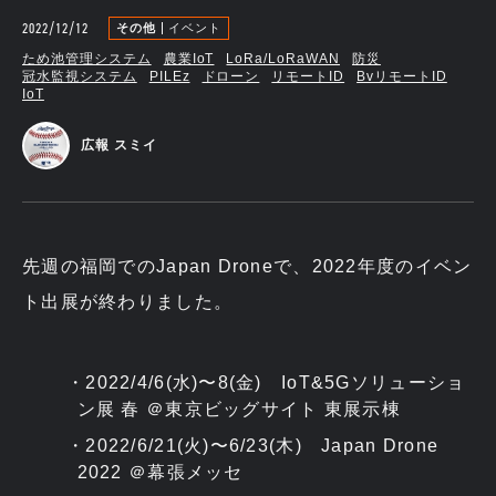
2022/12/12
その他
イベント
ため池管理システム
農業IoT
LoRa/LoRaWAN
防災
冠水監視システム
PILEz
ドローン
リモートID
BvリモートID
IoT
広報 スミイ
先週の福岡でのJapan Droneで、2022年度のイベン
ト出展が終わりました。
2022/4/6(水)〜8(金) IoT&5Gソリューショ
ン展 春 ＠東京ビッグサイト 東展示棟
2022/6/21(火)〜6/23(木) Japan Drone
2022 ＠幕張メッセ