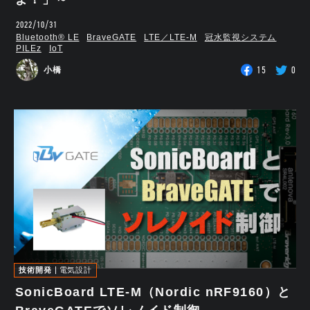
2022/10/31
Bluetooth®︎ LE
BraveGATE
LTE／LTE-M
冠水監視システム
PILEz
IoT
15
0
小橋
技術開発
電気設計
SonicBoard LTE-M（Nordic nRF9160）と