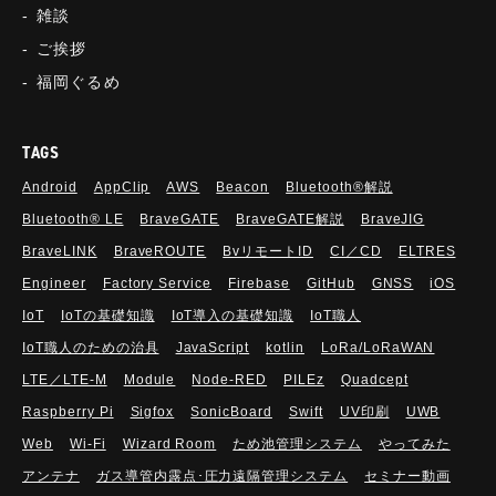
雑談
ご挨拶
福岡ぐるめ
TAGS
Android
AppClip
AWS
Beacon
Bluetooth®解説
Bluetooth®︎ LE
BraveGATE
BraveGATE解説
BraveJIG
BraveLINK
BraveROUTE
BvリモートID
CI／CD
ELTRES
Engineer
Factory Service
Firebase
GitHub
GNSS
iOS
IoT
IoTの基礎知識
IoT導入の基礎知識
IoT職人
IoT職人のための治具
JavaScript
kotlin
LoRa/LoRaWAN
LTE／LTE-M
Module
Node-RED
PILEz
Quadcept
Raspberry Pi
Sigfox
SonicBoard
Swift
UV印刷
UWB
Web
Wi-Fi
Wizard Room
ため池管理システム
やってみた
アンテナ
ガス導管内露点･圧力遠隔管理システム
セミナー動画