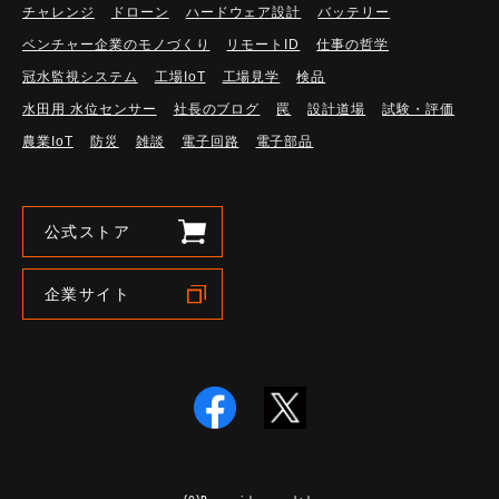
チャレンジ
ドローン
ハードウェア設計
バッテリー
ベンチャー企業のモノづくり
リモートID
仕事の哲学
冠水監視システム
工場IoT
工場見学
検品
水田用 水位センサー
社長のブログ
罠
設計道場
試験・評価
農業IoT
防災
雑談
電子回路
電子部品
公式ストア
企業サイト