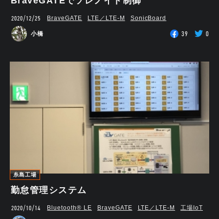
BraveGATEでソレノイド制御
2020/12/25
BraveGATE
LTE／LTE-M
SonicBoard
39
0
小橋
糸島工場
勤怠管理システム
2020/10/14
Bluetooth®︎ LE
BraveGATE
LTE／LTE-M
工場IoT