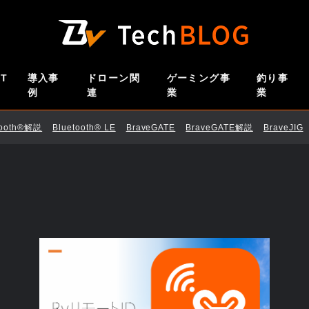
oT
導入事
ドローン関
ゲーミング事
釣り事
例
連
業
業
tooth®解説
Bluetooth®︎ LE
BraveGATE
BraveGATE解説
BraveJIG