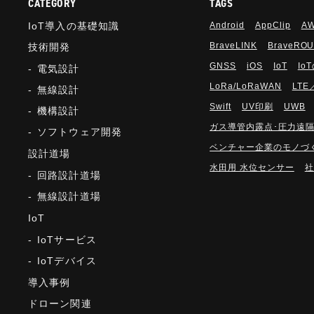
CATEGORY
TAGS
IoT導入の基礎知識
Android
AppClip
A
BraveLINK
BraveRO
技術開発
GNSS
iOS
IoT
Io
電気設計
LoRa/LoRaWAN
LTE
無線設計
Swift
UV印刷
UWB
機構設計
ガス導管内露点･圧力遠
ソフトウェア開発
ベンチャー企業のモノづ
設計道場
水田用 水位センサー
社
回路設計道場
無線設計道場
IoT
IoTサービス
IoTデバイス
導入事例
ドローン関連