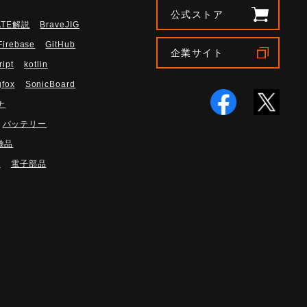
公式ストア
ATE解説
BraveJIG
Firebase
GitHub
企業サイト
ript
kotlin
gfox
SonicBoard
ナ
バッテリー
検品
路
電子部品