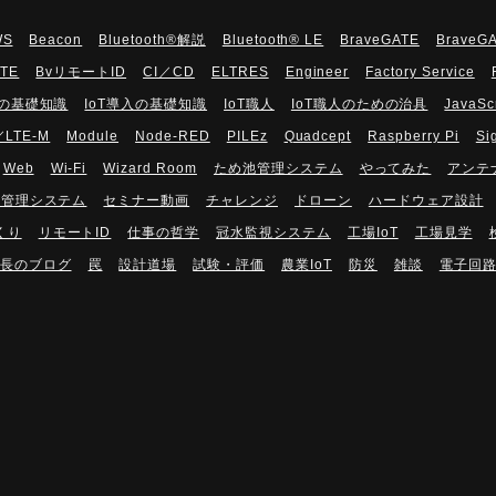
WS
Beacon
Bluetooth®解説
Bluetooth®︎ LE
BraveGATE
BraveG
UTE
BvリモートID
CI／CD
ELTRES
Engineer
Factory Service
Tの基礎知識
IoT導入の基礎知識
IoT職人
IoT職人のための治具
JavaSc
／LTE-M
Module
Node-RED
PILEz
Quadcept
Raspberry Pi
Si
Web
Wi-Fi
Wizard Room
ため池管理システム
やってみた
アンテ
隔管理システム
セミナー動画
チャレンジ
ドローン
ハードウェア設計
くり
リモートID
仕事の哲学
冠水監視システム
工場IoT
工場見学
長のブログ
罠
設計道場
試験・評価
農業IoT
防災
雑談
電子回