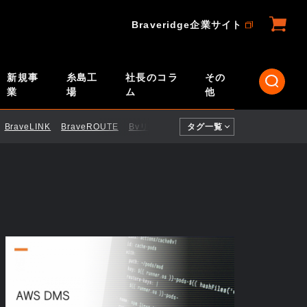
Braveridge企業サイト
新規事
糸島工
社長のコラ
その
業
場
ム
他
BraveLINK
BraveROUTE
BvリモートID
タグ一覧
CI／CD
ELTRES
Engi