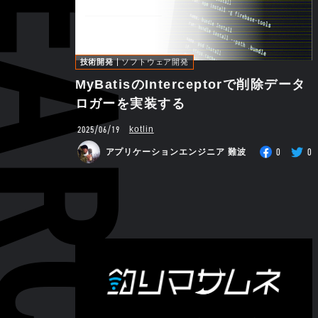
技術開発
ソフトウェア開発
MyBatisのInterceptorで削除データ
ロガーを実装する
2025/06/19
kotlin
0
0
アプリケーションエンジニア 難波