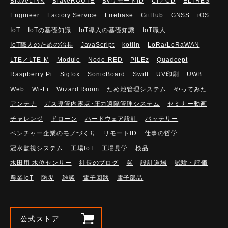
BraveLINK
BraveROUTE
BvリモートID
CI／CD
ELTRES
Engineer
Factory Service
Firebase
GitHub
GNSS
iOS
IoT
IoTの基礎知識
IoT導入の基礎知識
IoT職人
IoT職人のための治具
JavaScript
kotlin
LoRa/LoRaWAN
LTE／LTE-M
Module
Node-RED
PILEz
Quadcept
Raspberry Pi
Sigfox
SonicBoard
Swift
UV印刷
UWB
Web
Wi-Fi
Wizard Room
ため池管理システム
やってみた
アンテナ
ガス導管内露点･圧力遠隔管理システム
セミナー動画
チャレンジ
ドローン
ハードウェア設計
バッテリー
ベンチャー企業のモノづくり
リモートID
仕事の哲学
冠水監視システム
工場IoT
工場見学
検品
水田用 水位センサー
社長のブログ
罠
設計道場
試験・評価
農業IoT
防災
雑談
電子回路
電子部品
公式ストア