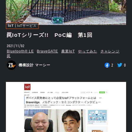
IoT
IoTサービス
罠IoTシリーズ!! PoC編 第1回
2021/11/02
Bluetooth®︎ LE
BraveGATE
農業IoT
やってみた
チャレンジ
罠
2
0
機構設計 マーシー