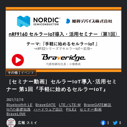
その他
イベント
［セミナー動画］セルラーIoT導入･活用セミ
ナー 第1回『手軽に始めるセルラーIoT』
2021/12/15
Bluetooth®︎ LE
BraveGATE
LTE／LTE-M
BraveGATE解説
IoTの基礎知識
ハードウェア設計
PILEz
セミナー動画
BraveLINK
3
0
広報 スミイ