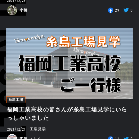
RCH RESULTS
2021/12/29
29
0
小橋
糸島工場
福岡工業高校の皆さんが糸島工場見学にいら
っしゃいました
2021/12/21
工場見学