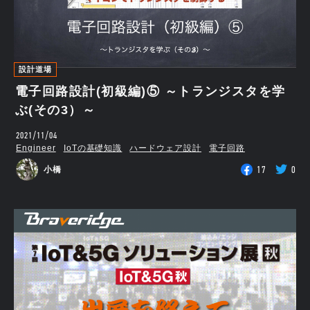
設計道場
電子回路設計(初級編)⑤ ～トランジスタを学
ぶ(その3）～
2021/11/04
Engineer
IoTの基礎知識
ハードウェア設計
電子回路
17
0
小橋