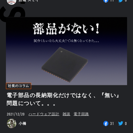
11
0
広報 スミイ
社長のコラム
電子部品の長納期化だけではなく、『無い』
問題について。。。
2021/12/20
ハードウェア設計
雑談
電子回路
31
0
小橋