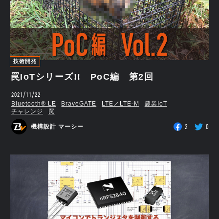
技術開発
罠IoTシリーズ!! PoC編 第2回
2021/11/22
Bluetooth®︎ LE
BraveGATE
LTE／LTE-M
農業IoT
チャレンジ
罠
2
0
機構設計 マーシー