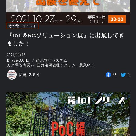
その他
イベント
『IoT＆5Gソリューション展』に出展してき
ました！
2021/11/02
BraveGATE
ため池管理システム
ガス導管内露点･圧力遠隔管理システム
農業IoT
56
0
広報 スミイ