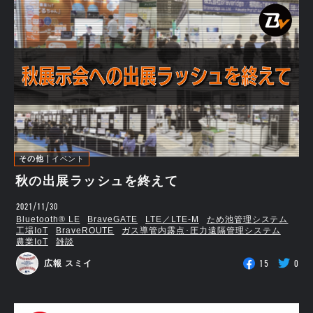
その他
イベント
秋の出展ラッシュを終えて
2021/11/30
Bluetooth®︎ LE
BraveGATE
LTE／LTE-M
ため池管理システム
工場IoT
BraveROUTE
ガス導管内露点･圧力遠隔管理システム
農業IoT
雑談
15
0
広報 スミイ