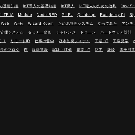
Tの基礎知識
IoT導入の基礎知識
IoT職人
IoT職人のための治具
JavaSc
／LTE-M
Module
Node-RED
PILEz
Quadcept
Raspberry Pi
Si
Web
Wi-Fi
Wizard Room
ため池管理システム
やってみた
アンテ
隔管理システム
セミナー動画
チャレンジ
ドローン
ハードウェア設計
くり
リモートID
仕事の哲学
冠水監視システム
工場IoT
工場見学
長のブログ
罠
設計道場
試験・評価
農業IoT
防災
雑談
電子回