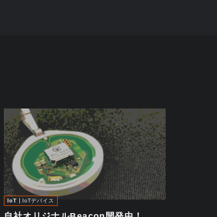
IoT
IoTデバイス
自社オリジナルBeacon開発中！