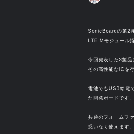
SonicBoardの
LTE-Mモジュー
今回発表した3製品は
その高性能なICを
電池でもUSB給電
た開発ボードです
共通のフォームファ
惑いなく使えます