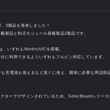
第2弾、3製品を発表しました！
ル搭載製品とBLEモジュール搭載製品2製品です。
、いずれもNordicのICを搭載。
存分に利用できるよういずれもフルピン対応しています。
でも充電池も使えるなど直ぐに使え、開発に必要な周辺部
。
クターでデザインされているため、SonicBoardシリー
。