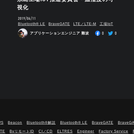
視化
2019/06/11
Bluetooth®︎ LE
BraveGATE
LTE／LTE-M
工場IoT
0
0
アプリケーションエンジニア 難波
WS
Beacon
Bluetooth®解説
Bluetooth®︎ LE
BraveGATE
BraveG
UTE
BvリモートID
CI／CD
ELTRES
Engineer
Factory Service