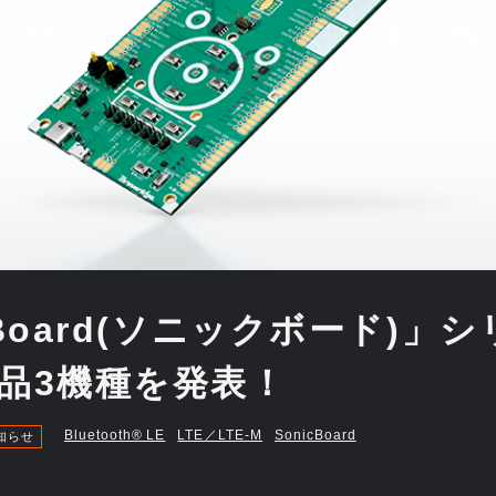
cBoard(ソニックボード)」
製品3機種を発表！
Bluetooth®︎ LE
LTE／LTE-M
SonicBoard
知らせ