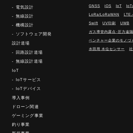
GNSS
iOS
IoT
Io
電気設計
LoRa/LoRaWAN
LTE
無線設計
Swift
UV印刷
UWB
機構設計
ガス導管内露点･圧力遠
ソフトウェア開発
ベンチャー企業のモノづ
設計道場
水田用 水位センサー
社
回路設計道場
無線設計道場
IoT
IoTサービス
IoTデバイス
導入事例
ドローン関連
ゲーミング事業
釣り事業