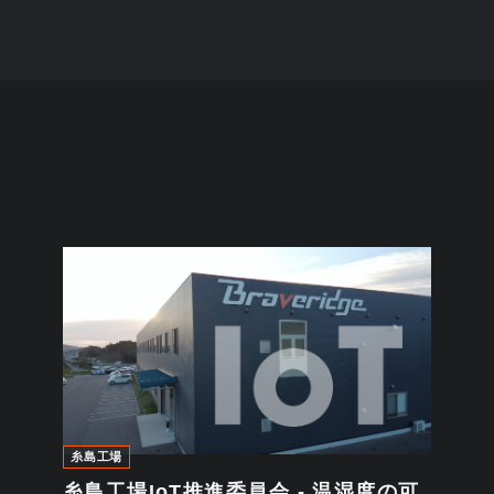
糸島工場
糸島工場IoT推進委員会 - 温湿度の可