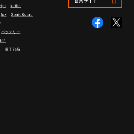
企業サイト
ript
kotlin
gfox
SonicBoard
ナ
バッテリー
検品
路
電子部品