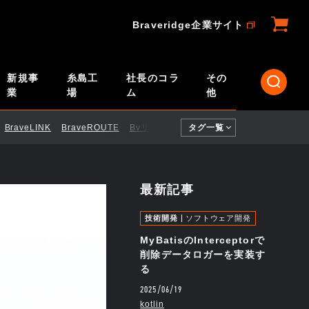
Braveridge企業サイト
新規事
糸島工
社長のコラ
その
業
場
ム
他
BraveLINK
BraveROUTE
BvリモートID
タグ一覧
CI／CD
ELTRES
Engi
最新記事
技術開発
ソフトウェア開発
MyBatisのInterceptorで
削除データロガーを実装す
る
2025/06/19
kotlin