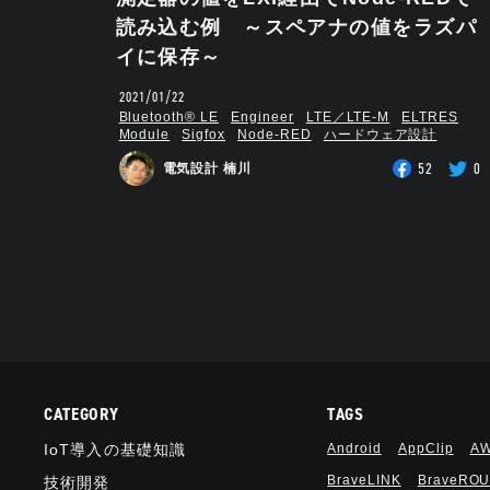
読み込む例 ～スペアナの値をラズパ
イに保存～
2021/01/22
Bluetooth®︎ LE
Engineer
LTE／LTE-M
ELTRES
Module
Sigfox
Node-RED
ハードウェア設計
52
0
電気設計 楠川
CATEGORY
TAGS
IoT導入の基礎知識
Android
AppClip
A
BraveLINK
BraveRO
技術開発