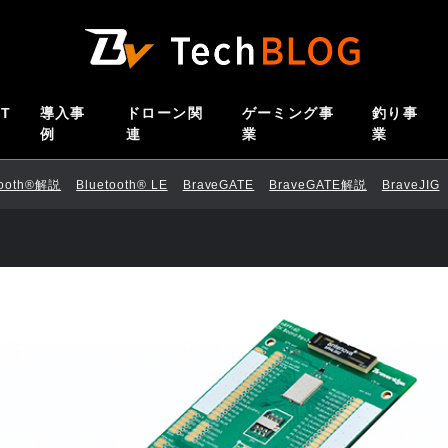
oT
導入事
ドローン関
ゲーミング事
釣り事
例
連
業
業
tooth®解説
Bluetooth®︎ LE
BraveGATE
BraveGATE解説
BraveJIG