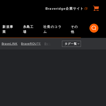
Braveridge企業サイト
新規事
糸島工
社長のコラ
その
業
場
ム
他
BraveLINK
BraveROUTE
BvリモートID
タグ一覧
CI／CD
ELTRES
Engi