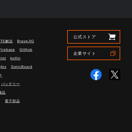
公式ストア
ATE解説
BraveJIG
Firebase
GitHub
企業サイト
ript
kotlin
gfox
SonicBoard
ナ
バッテリー
検品
路
電子部品