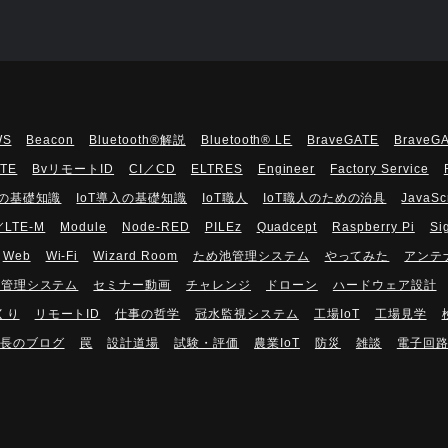
WS
Beacon
Bluetooth®解説
Bluetooth®︎ LE
BraveGATE
BraveG
UTE
BvリモートID
CI／CD
ELTRES
Engineer
Factory Service
Tの基礎知識
IoT導入の基礎知識
IoT職人
IoT職人のための治具
JavaSc
／LTE-M
Module
Node-RED
PILEz
Quadcept
Raspberry Pi
Si
Web
Wi-Fi
Wizard Room
ため池管理システム
やってみた
アンテ
隔管理システム
セミナー動画
チャレンジ
ドローン
ハードウェア設計
くり
リモートID
仕事の哲学
冠水監視システム
工場IoT
工場見学
長のブログ
罠
設計道場
試験・評価
農業IoT
防災
雑談
電子回