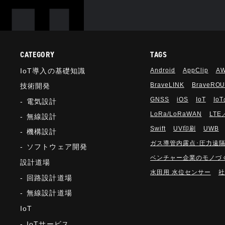
CATEGORY
TAGS
IoT導入の基礎知識
Android
AppClip
A
BraveLINK
BraveRO
技術開発
GNSS
iOS
IoT
Io
電気設計
LoRa/LoRaWAN
LTE
無線設計
Swift
UV印刷
UWB
機構設計
ガス導管内露点･圧力遠
ソフトウェア開発
ベンチャー企業のモノづ
設計道場
水田用 水位センサー
社
回路設計道場
無線設計道場
IoT
IoTサービス