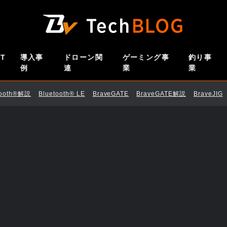
oT
導入事
ドローン関
ゲーミング事
釣り事
例
連
業
業
tooth®解説
Bluetooth®︎ LE
BraveGATE
BraveGATE解説
BraveJIG