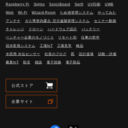
Raspberry Pi
Sigfox
SonicBoard
Swift
UV印刷
UWB
Web
Wi-Fi
Wizard Room
ため池管理システム
やってみた
アンテナ
ガス導管内露点･圧力遠隔管理システム
セミナー動画
チャレンジ
ドローン
ハードウェア設計
バッテリー
ベンチャー企業のモノづくり
リモートID
仕事の哲学
冠水監視システム
工場IoT
工場見学
検品
水田用 水位センサー
社長のブログ
罠
設計道場
試験・評価
農業IoT
防災
雑談
電子回路
電子部品
公式ストア
企業サイト