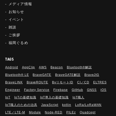
メディア情報
お知らせ
イベント
雑談
ご挨拶
福岡ぐるめ
TAGS
Android
AppClip
AWS
Beacon
Bluetooth®解説
Bluetooth®︎ LE
BraveGATE
BraveGATE解説
BraveJIG
BraveLINK
BraveROUTE
BvリモートID
CI／CD
ELTRES
Engineer
Factory Service
Firebase
GitHub
GNSS
iOS
IoT
IoTの基礎知識
IoT導入の基礎知識
IoT職人
IoT職人のための治具
JavaScript
kotlin
LoRa/LoRaWAN
LTE／LTE-M
Module
Node-RED
PILEz
Quadcept