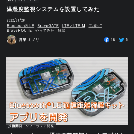
温湿度監視システムを設置してみた
2022/01/28
Bluetooth®︎ LE
BraveGATE
LTE／LTE-M
工場IoT
BraveROUTE
やってみた
雑談
18
0
営業 ミノリ
技術開発
ソフトウェア開発