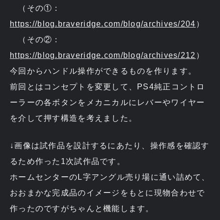
（その①：
https://blog.braveridge.com/blog/archives/204
）
（その②：
https://blog.braveridge.com/blog/archives/212
）
今回からハンドル操作ができるものを作ります。
前回とはコンセプトを変更して、PS4純正コントロ
ーラーの各ボタンをメカニカルにレバーやワイヤー
を介して押す構造を考えました。
↓画像は試作品を設計するにあたり、操作感を確認す
るため作った1次試作品です。
ホームセンターのL字アングル売り場に通い詰めて、
おおまかな完成品のイメージをもとに現物合わせで
作ったのですがちゃんと機能します。