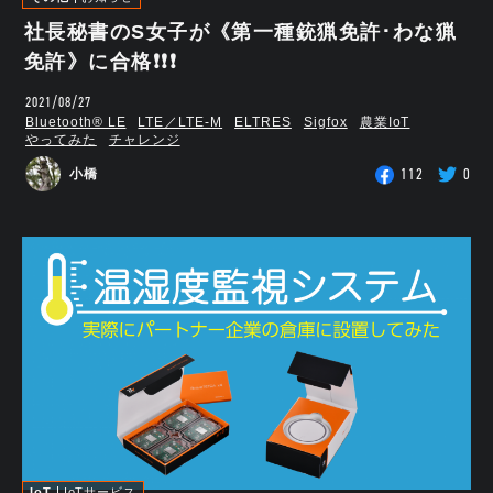
社長秘書のS女子が《第一種銃猟免許･わな猟
免許》に合格❗❗❗
2021/08/27
Bluetooth®︎ LE
LTE／LTE-M
ELTRES
Sigfox
農業IoT
やってみた
チャレンジ
112
0
小橋
IoT
IoTサービス