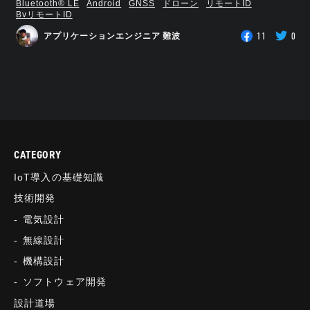
Bluetooth®︎ LE
Android
GNSS
ドローン
リモートID
BvリモートID
11
0
アプリケーションエンジニア 難波
CATEGORY
IoT導入の基礎知識
技術開発
電気設計
無線設計
機構設計
ソフトウェア開発
設計道場