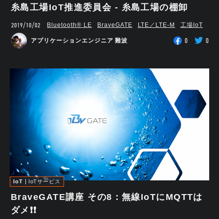
糸島工場IoT推進委員会 - 糸島工場の棚卸
2019/10/02
Bluetooth®︎ LE
BraveGATE
LTE／LTE-M
工場IoT
0
0
アプリケーションエンジニア 難波
IoT
IoTサービス
BraveGATE講座 その8：無線IoTにMQTTは
ダメ❗❗