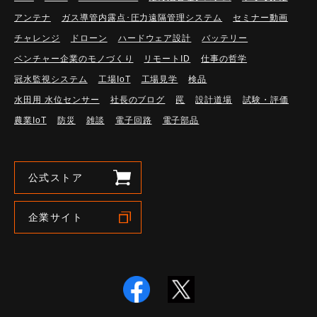
アンテナ
ガス導管内露点･圧力遠隔管理システム
セミナー動画
チャレンジ
ドローン
ハードウェア設計
バッテリー
ベンチャー企業のモノづくり
リモートID
仕事の哲学
冠水監視システム
工場IoT
工場見学
検品
水田用 水位センサー
社長のブログ
罠
設計道場
試験・評価
農業IoT
防災
雑談
電子回路
電子部品
公式ストア
企業サイト