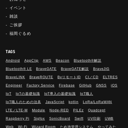
イベント
雑談
ご挨拶
福岡ぐるめ
TAGS
Android
AppClip
AWS
Beacon
Bluetooth®解説
Bluetooth®︎ LE
BraveGATE
BraveGATE解説
BraveJIG
BraveLINK
BraveROUTE
BvリモートID
CI／CD
ELTRES
Engineer
Factory Service
Firebase
GitHub
GNSS
iOS
IoT
IoTの基礎知識
IoT導入の基礎知識
IoT職人
IoT職人のための治具
JavaScript
kotlin
LoRa/LoRaWAN
LTE／LTE-M
Module
Node-RED
PILEz
Quadcept
Raspberry Pi
Sigfox
SonicBoard
Swift
UV印刷
UWB
Web
Wi-Fi
Wizard Room
ため池管理システム
やってみた