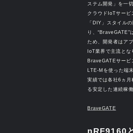
ステム開発」を一切
クラウドIoTサー
「DIY」スタイル
り、“BraveG
ため、開発者はア
IoT業界で主流と
BraveGATE
LTE-Mを使った
実績では各社6ヵ月
る安定した連続稼
BraveGATE
nRF9160