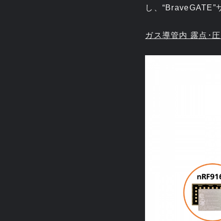
し、“BraveGA
ガス導管内 露点･