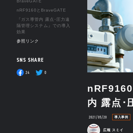
BraveGATE
nRF9160とBraveGATE
『ガス導管内 露点･圧力遠
隔管理システム』での導入
効果
参照リンク
SNS SHARE
24
0
nRF91
内 露点
2021/05/20
導入事例
広報 スミイ