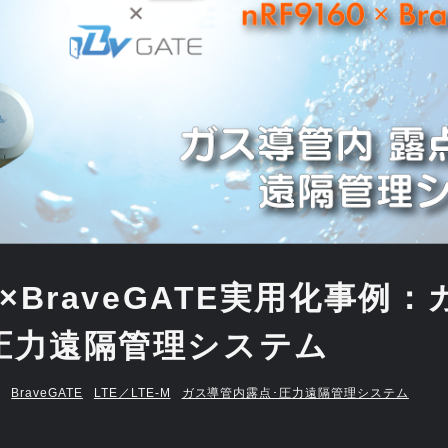
60×BraveGATE実用化事例
･圧力遠隔管理システム
BraveGATE
LTE／LTE-M
ガス導管内露点･圧力遠隔管理システム