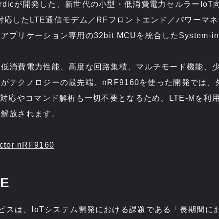
は、Nordicが開発した、新世代の小型・低消費電力セルラーIo
-IoTに対応したLTE通信モデム／RFフロントエンド／パワー
リケーション専用の32bit MCUを統合したSystem-in-Pa
、低消費電力性能、高度な回路集積、マルチモード機能、
がテクノロジーの最先端。nRF9160を使った開発では、
込対応やコマンド解析も一切不要となるため、LTE-Mを利用
ら解放されます。
ctor nRF9160
TE
” サービスは、IoTシステム開発における課題である「長期間