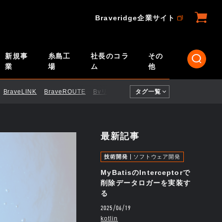
Braveridge企業サイト
新規事
糸島工
社長のコラ
その
業
場
ム
他
BraveLINK
BraveROUTE
BvリモートID
タグ一覧
CI／CD
ELTRES
Engi
最新記事
技術開発
ソフトウェア開発
MyBatisのInterceptorで
削除データロガーを実装す
る
2025/06/19
kotlin