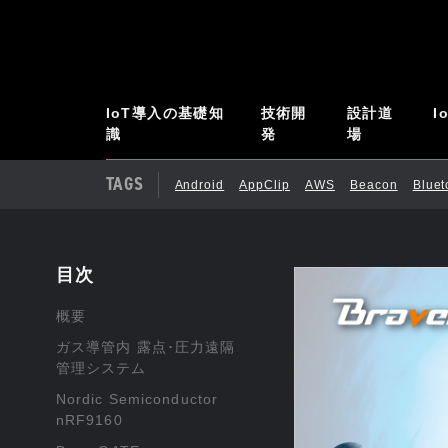
IoT導入の基礎知
技術開
設計道
I
識
発
場
TAGS
Android
AppClip
AWS
Beacon
Blue
目次
概要
ガス導管内 露点･圧力遠隔
管理システム
Nordic Semiconductor
nRF9160