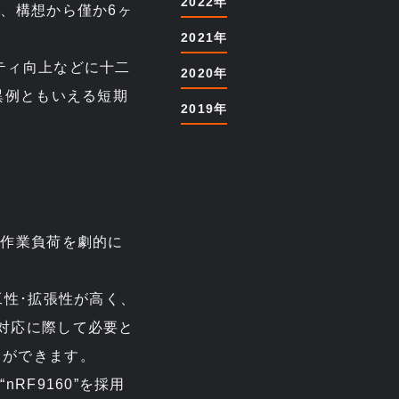
2022年
、構想から僅か6ヶ
2021年
ティ向上などに十二
2020年
異例ともいえる短期
2019年
の作業負荷を劇的に
工性･拡張性が高く、
対応に際して必要と
とができます。
RF9160”を採用