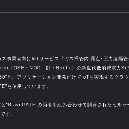
の都市ガス事業者向けIoTサービス『ガス導管内 露点･圧力遠
nductor（OSE：NOD、以下Nordic）の新世代低消費電力SiP（
RF9160”と、アプリケーション開発だけでIoTを実現するク
ATE”を使用しています。
60”と“BraveGATE”の両者を組み合わせて開発されたセル
例です。