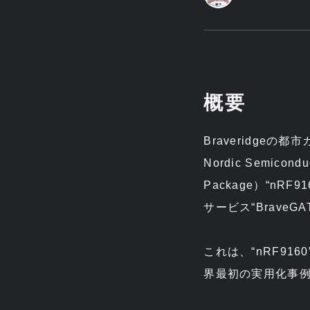
概要
Braveridge
Nordic Semico
Package）“n
サービス“BraveG
これは、“nRF91
界最初の実用化事