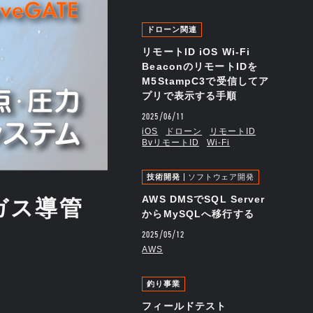
ドローン関連
リモートID iOS Wi-Fi
BeaconのリモートIDを
M5StampC3で受信してア
プリで表示する手順
2025/06/11
iOS
ドローン
リモートID
BvリモートID
Wi-Fi
技術開発
ソフトウェア開発
AWS DMSでSQL Server
：ガス導管
からMySQLへ移行する
2025/05/12
AWS
釣り事業
フィールドテスト