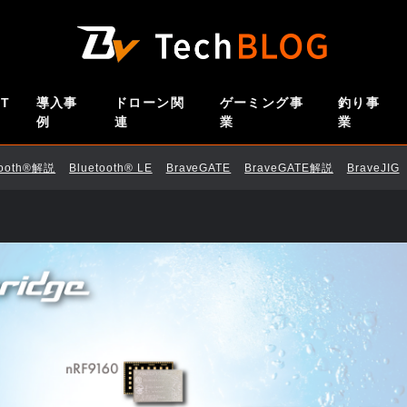
oT
導入事
ドローン関
ゲーミング事
釣り事
例
連
業
業
tooth®解説
Bluetooth®︎ LE
BraveGATE
BraveGATE解説
BraveJIG