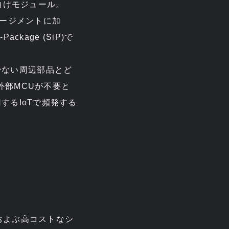
T向けモジュール。
マネージメントに加
ckage (SiP)で
少ない周辺部品とど
外部MCUが不要と
するIoTで頻発する
におよぶ高コストなシ