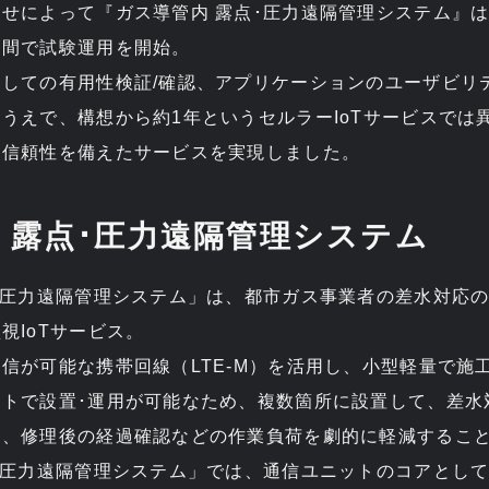
せによって『ガス導管内 露点･圧力遠隔管理システム』は
期間で試験運用を開始。
しての有用性検証/確認、アプリケーションのユーザビリ
うえで、構想から約1年というセルラーIoTサービスでは
と信頼性を備えたサービスを実現しました。
 露点･圧力遠隔管理システム
･圧力遠隔管理システム」は、都市ガス事業者の差水対応
視IoTサービス。
信が可能な携帯回線（LTE-M）を活用し、小型軽量で施
ストで設置･運用が可能なため、複数箇所に設置して、差水
定、修理後の経過確認などの作業負荷を劇的に軽減するこ
･圧力遠隔管理システム」では、通信ユニットのコアとして“n