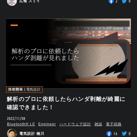
2
0
広報 スミイ
技術開発
電気設計
解析のプロに依頼したらハンダ剥離が綺麗に
確認できました！
2022/11/08
Bluetooth®︎ LE
Engineer
ハードウェア設計
雑談
電子回路
16
0
電気設計 楠川