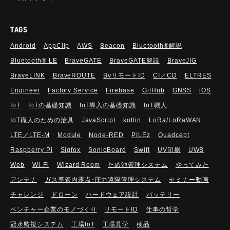
TAGS
Android
AppClip
AWS
Beacon
Bluetooth®解説
Bluetooth®︎ LE
BraveGATE
BraveGATE解説
BraveJIG
BraveLINK
BraveROUTE
BvリモートID
CI／CD
ELTRES
Engineer
Factory Service
Firebase
GitHub
GNSS
iOS
IoT
IoTの基礎知識
IoT導入の基礎知識
IoT職人
IoT職人のための治具
JavaScript
kotlin
LoRa/LoRaWAN
LTE／LTE-M
Module
Node-RED
PILEz
Quadcept
Raspberry Pi
Sigfox
SonicBoard
Swift
UV印刷
UWB
Web
Wi-Fi
Wizard Room
ため池管理システム
やってみた
アンテナ
ガス導管内露点･圧力遠隔管理システム
セミナー動画
チャレンジ
ドローン
ハードウェア設計
バッテリー
ベンチャー企業のモノづくり
リモートID
仕事の哲学
冠水監視システム
工場IoT
工場見学
検品