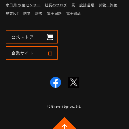
水田用 水位センサー
社長のブログ
罠
設計道場
試験・評価
農業IoT
防災
雑談
電子回路
電子部品
公式ストア
企業サイト
(C)Braveridge co., ltd.