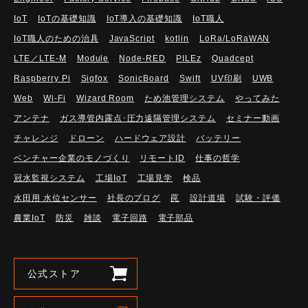
IoT
IoTの基礎知識
IoT導入の基礎知識
IoT職人
IoT職人のための治具
JavaScript
kotlin
LoRa/LoRaWAN
LTE／LTE-M
Module
Node-RED
PILEz
Quadcept
Raspberry Pi
Sigfox
SonicBoard
Swift
UV印刷
UWB
Web
Wi-Fi
Wizard Room
ため池管理システム
やってみた
アンテナ
ガス導管内露点･圧力遠隔管理システム
セミナー動画
チャレンジ
ドローン
ハードウェア設計
バッテリー
ベンチャー企業のモノづくり
リモートID
仕事の哲学
冠水監視システム
工場IoT
工場見学
検品
水田用 水位センサー
社長のブログ
罠
設計道場
試験・評価
農業IoT
防災
雑談
電子回路
電子部品
公式ストア