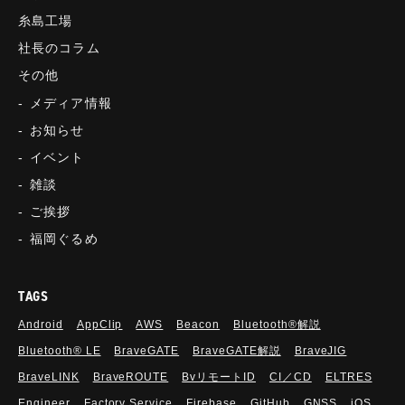
糸島工場
社長のコラム
その他
メディア情報
お知らせ
イベント
雑談
ご挨拶
福岡ぐるめ
TAGS
Android
AppClip
AWS
Beacon
Bluetooth®解説
Bluetooth®︎ LE
BraveGATE
BraveGATE解説
BraveJIG
BraveLINK
BraveROUTE
BvリモートID
CI／CD
ELTRES
Engineer
Factory Service
Firebase
GitHub
GNSS
iOS