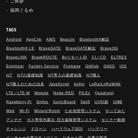
ご挨拶
福岡ぐるめ
TAGS
Android
AppClip
AWS
Beacon
Bluetooth®解説
Bluetooth®︎ LE
BraveGATE
BraveGATE解説
BraveJIG
BraveLINK
BraveROUTE
BvリモートID
CI／CD
ELTRES
Engineer
Factory Service
Firebase
GitHub
GNSS
iOS
IoT
IoTの基礎知識
IoT導入の基礎知識
IoT職人
IoT職人のための治具
JavaScript
kotlin
LoRa/LoRaWAN
LTE／LTE-M
Module
Node-RED
PILEz
Quadcept
Raspberry Pi
Sigfox
SonicBoard
Swift
UV印刷
UWB
Web
Wi-Fi
Wizard Room
ため池管理システム
やってみた
アンテナ
ガス導管内露点･圧力遠隔管理システム
セミナー動画
チャレンジ
ドローン
ハードウェア設計
バッテリー
ベンチャー企業のモノづくり
リモートID
仕事の哲学