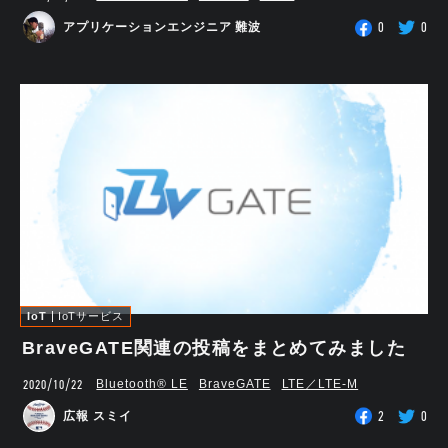
0
0
アプリケーションエンジニア 難波
IoT
IoTサービス
BraveGATE関連の投稿をまとめてみました
2020/10/22
Bluetooth®︎ LE
BraveGATE
LTE／LTE-M
2
0
広報 スミイ