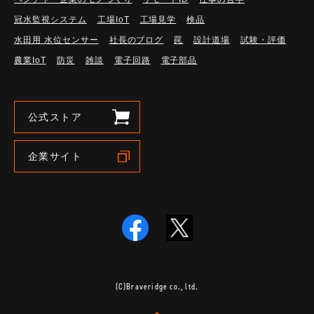
冠水監視システム
工場IoT
工場見学
検品
水田用 水位センサー
社長のブログ
罠
設計道場
試験・評価
農業IoT
防災
雑談
電子回路
電子部品
公式ストア
企業サイト
(C)Braveridge co., ltd.