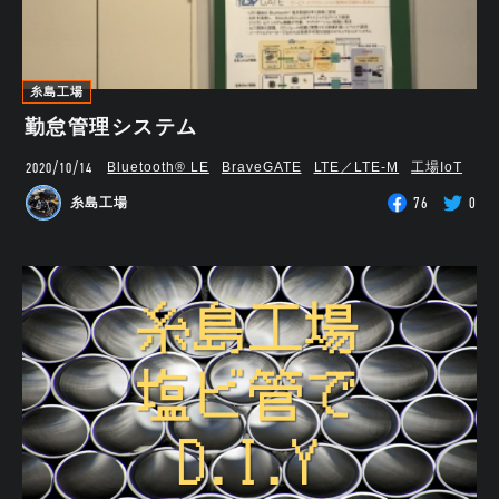
糸島工場
勤怠管理システム
2020/10/14
Bluetooth®︎ LE
BraveGATE
LTE／LTE-M
工場IoT
76
0
糸島工場