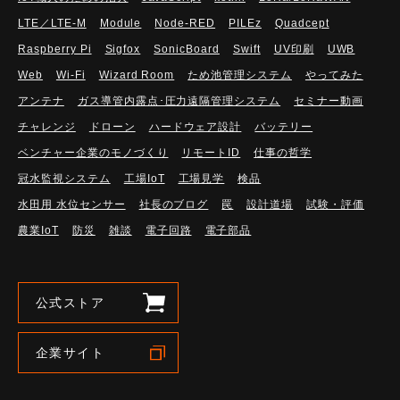
LTE／LTE-M
Module
Node-RED
PILEz
Quadcept
Raspberry Pi
Sigfox
SonicBoard
Swift
UV印刷
UWB
Web
Wi-Fi
Wizard Room
ため池管理システム
やってみた
アンテナ
ガス導管内露点･圧力遠隔管理システム
セミナー動画
チャレンジ
ドローン
ハードウェア設計
バッテリー
ベンチャー企業のモノづくり
リモートID
仕事の哲学
冠水監視システム
工場IoT
工場見学
検品
水田用 水位センサー
社長のブログ
罠
設計道場
試験・評価
農業IoT
防災
雑談
電子回路
電子部品
公式ストア
企業サイト