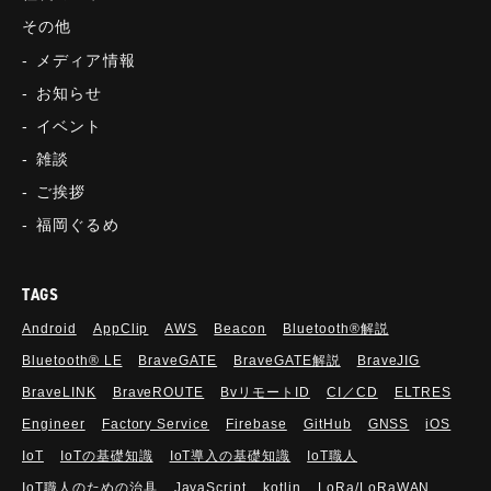
その他
メディア情報
お知らせ
イベント
雑談
ご挨拶
福岡ぐるめ
TAGS
Android
AppClip
AWS
Beacon
Bluetooth®解説
Bluetooth®︎ LE
BraveGATE
BraveGATE解説
BraveJIG
BraveLINK
BraveROUTE
BvリモートID
CI／CD
ELTRES
Engineer
Factory Service
Firebase
GitHub
GNSS
iOS
IoT
IoTの基礎知識
IoT導入の基礎知識
IoT職人
IoT職人のための治具
JavaScript
kotlin
LoRa/LoRaWAN