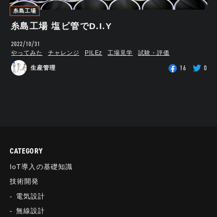
糸島工場
糸島工場 塩ビ管でD.I.Y
2022/10/31
やってみた
チャレンジ
PILEz
工場見学
試験・評価
16
0
生産管理
CATEGORY
IoT導入の基礎知識
技術開発
電気設計
無線設計