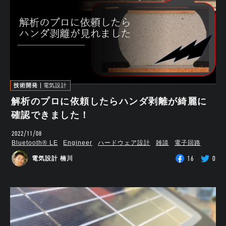
技術開発
電気設計
解析のプロに依頼したらハンダ剥離が綺麗に
確認できました！
2022/11/08
Bluetooth®︎ LE
Engineer
ハードウェア設計
雑談
電子回路
16
0
電気設計 楠川