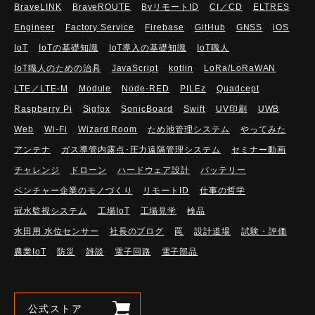
BraveLINK
BraveROUTE
BvリモートID
CI／CD
ELTRES
Engineer
Factory Service
Firebase
GitHub
GNSS
iOS
IoT
IoTの基礎知識
IoT導入の基礎知識
IoT職人
IoT職人のための治具
JavaScript
kotlin
LoRa/LoRaWAN
LTE／LTE-M
Module
Node-RED
PILEz
Quadcept
Raspberry Pi
Sigfox
SonicBoard
Swift
UV印刷
UWB
Web
Wi-Fi
Wizard Room
ため池管理システム
やってみた
アンテナ
ガス導管内露点･圧力遠隔管理システム
セミナー動画
チャレンジ
ドローン
ハードウェア設計
バッテリー
ベンチャー企業のモノづくり
リモートID
仕事の哲学
冠水監視システム
工場IoT
工場見学
検品
水田用 水位センサー
社長のブログ
罠
設計道場
試験・評価
農業IoT
防災
雑談
電子回路
電子部品
公式ストア