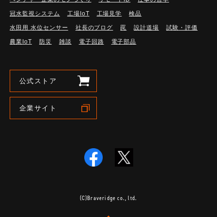
冠水監視システム
工場IoT
工場見学
検品
水田用 水位センサー
社長のブログ
罠
設計道場
試験・評価
農業IoT
防災
雑談
電子回路
電子部品
公式ストア
企業サイト
(C)Braveridge co., ltd.