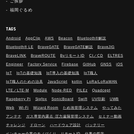
ご挨拶
福岡ぐるめ
TAGS
Android
AppClip
AWS
Beacon
Bluetooth®解説
Bluetooth®︎ LE
BraveGATE
BraveGATE解説
BraveJIG
BraveLINK
BraveROUTE
BvリモートID
CI／CD
ELTRES
Engineer
Factory Service
Firebase
GitHub
GNSS
iOS
IoT
IoTの基礎知識
IoT導入の基礎知識
IoT職人
IoT職人のための治具
JavaScript
kotlin
LoRa/LoRaWAN
LTE／LTE-M
Module
Node-RED
PILEz
Quadcept
Raspberry Pi
Sigfox
SonicBoard
Swift
UV印刷
UWB
Web
Wi-Fi
Wizard Room
ため池管理システム
やってみた
アンテナ
ガス導管内露点･圧力遠隔管理システム
セミナー動画
チャレンジ
ドローン
ハードウェア設計
バッテリー
ベンチャー企業のモノづくり
リモートID
仕事の哲学