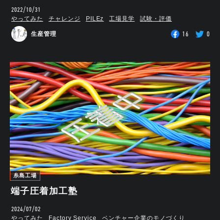
2022/10/31
やってみた
チャレンジ
PILEz
工場見学
試験・評価
16
0
生産管理
糸島工場
端子圧着加工塾
2024/07/02
やってみた
Factory Service
ベンチャー企業のモノづくり