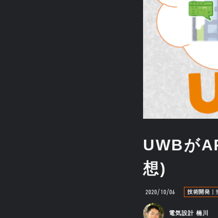
UWBが
想)
2020/10/06
技術開発
電気設計 楠川