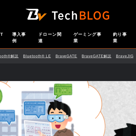
oT
導入事
ドローン関
ゲーミング事
釣り事
例
連
業
業
tooth®解説
Bluetooth®︎ LE
BraveGATE
BraveGATE解説
BraveJIG