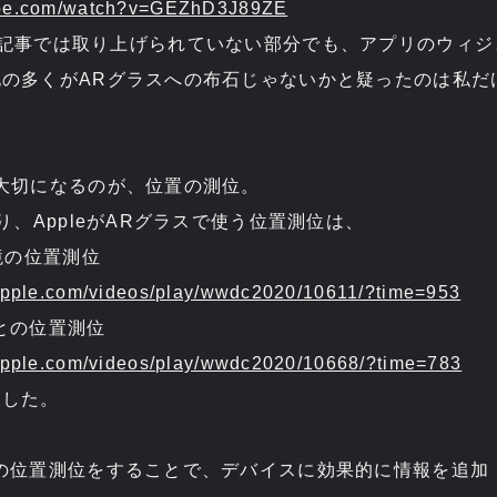
tube.com/watch?v=GEZhD3J89ZE
nsideの記事では取り上げられていない部分でも、アプリのウィ
の多くがARグラスへの布石じゃないかと疑ったのは私だ
大切になるのが、位置の測位。
り、AppleがARグラスで使う位置測位は、
境の位置測位
.apple.com/videos/play/wwdc2020/10611/?time=953
との位置測位
.apple.com/videos/play/wwdc2020/10668/?time=783
ました。
の位置測位をすることで、デバイスに効果的に情報を追加