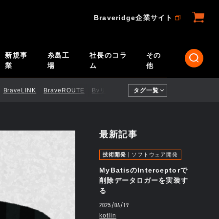
Braveridge企業サイト
新規事
糸島工
社長のコラ
その
業
場
ム
他
BraveLINK
BraveROUTE
BvリモートID
タグ一覧
CI／CD
ELTRES
Engi
最新記事
技術開発
ソフトウェア開発
MyBatisのInterceptorで
削除データロガーを実装す
る
2025/06/19
kotlin