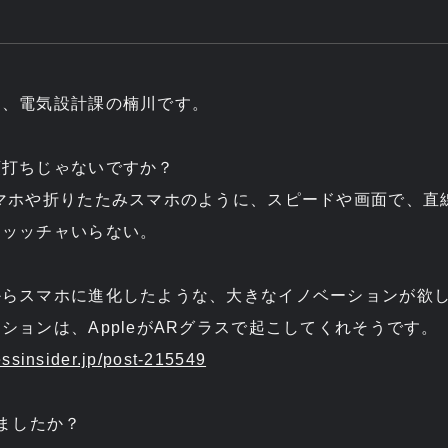
は、電気設計課の楠川です。
頭打ちじゃないですか？
マホや折りたたみスマホのように、スピードや画面で、直
ッッッチャいらない。
からスマホに進化したような、大きなイノベーションが欲
ションは、AppleがARグラスで起こしてくれそうです。
essinsider.jp/post-215549
見ましたか？