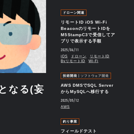
ドローン関連
リモートID iOS Wi-Fi
BeaconのリモートIDを
M5StampC3で受信してア
プリで表示する手順
2025/06/11
iOS
ドローン
リモートID
BvリモートID
Wi-Fi
技術開発
ソフトウェア開発
AWS DMSでSQL Server
となる(妄
からMySQLへ移行する
2025/05/12
AWS
釣り事業
フィールドテスト