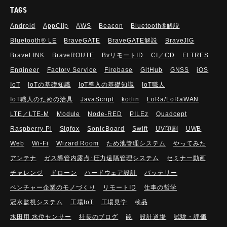
TAGS
Android
AppClip
AWS
Beacon
Bluetooth®解説
Bluetooth®︎ LE
BraveGATE
BraveGATE解説
BraveJIG
BraveLINK
BraveROUTE
BvリモートID
CI／CD
ELTRES
Engineer
Factory Service
Firebase
GitHub
GNSS
iOS
IoT
IoTの基礎知識
IoT導入の基礎知識
IoT職人
IoT職人のための治具
JavaScript
kotlin
LoRa/LoRaWAN
LTE／LTE-M
Module
Node-RED
PILEz
Quadcept
Raspberry Pi
Sigfox
SonicBoard
Swift
UV印刷
UWB
Web
Wi-Fi
Wizard Room
ため池管理システム
やってみた
アンテナ
ガス導管内露点･圧力遠隔管理システム
セミナー動画
チャレンジ
ドローン
ハードウェア設計
バッテリー
ベンチャー企業のモノづくり
リモートID
仕事の哲学
冠水監視システム
工場IoT
工場見学
検品
水田用 水位センサー
社長のブログ
罠
設計道場
試験・評価