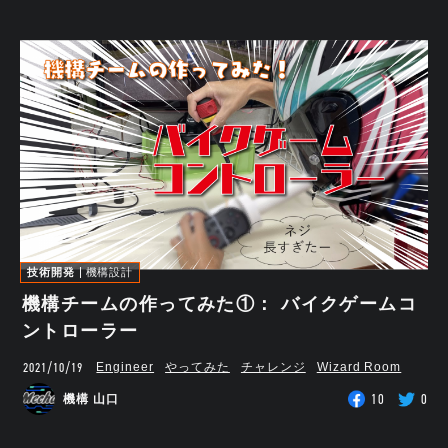
技術開発
機構設計
機構チームの作ってみた①： バイクゲームコ
ントローラー
2021/10/19
Engineer
やってみた
チャレンジ
Wizard Room
10
0
機構 山口