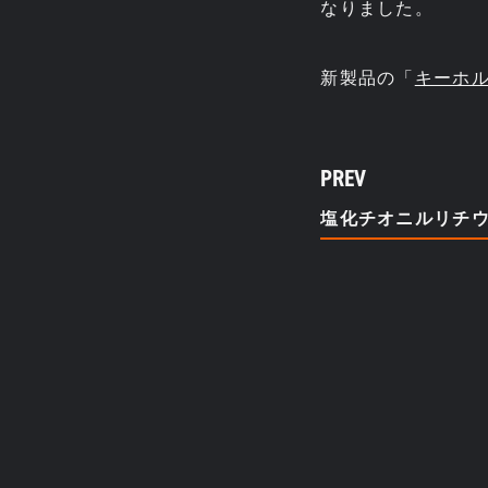
なりました。
新製品の「
キーホ
PREV
塩化チオニルリチ