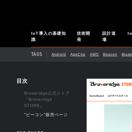
IoT導入の基礎知
技術開
設計道
I
識
発
場
TAGS
Android
AppClip
AWS
Beacon
Blue
目次
Braveridge公式ストア
『Braveridge
STORE』
"ビーコン"販売ページ