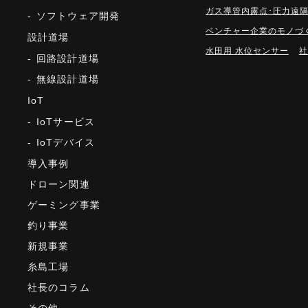
ガス導管内露点･圧力遠
ソフトウェア開発
ベンチャー企業のモノづ
設計道場
水田用 水位センサー
社
回路設計道場
無線設計道場
IoT
IoTサービス
IoTデバイス
導入事例
ドローン関連
ゲーミング事業
釣り事業
新規事業
糸島工場
社長のコラム
その他