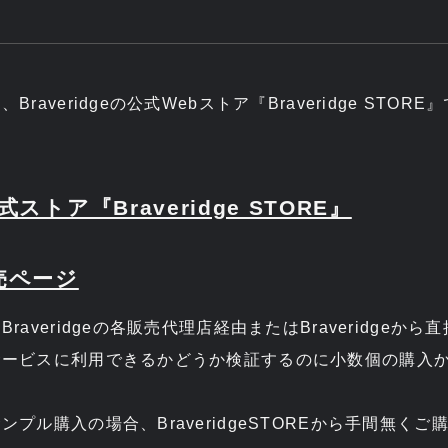
raveridgeの公式Webストア『Braveridge STO
公式ストア『Braveridge STORE』
売ページ
raveridgeの各販売代理店経由またはBraveridgeか
サービスに利用できるかどうか検証するのに小数個の購入
プル購入の場合、BraveridgeSTOREから手間無く