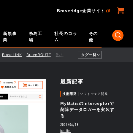
Braveridge企業サイト
新規事
糸島工
社長のコラ
その
業
場
ム
他
BraveLINK
BraveROUTE
BvリモートID
タグ一覧
CI／CD
ELTRES
Engi
最新記事
技術開発
ソフトウェア開発
MyBatisのInterceptorで
削除データロガーを実装す
る
2025/06/19
kotlin