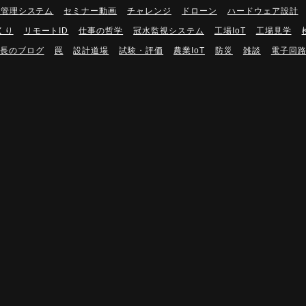
隔管理システム
セミナー動画
チャレンジ
ドローン
ハードウェア設計
くり
リモートID
仕事の哲学
冠水監視システム
工場IoT
工場見学
長のブログ
罠
設計道場
試験・評価
農業IoT
防災
雑談
電子回