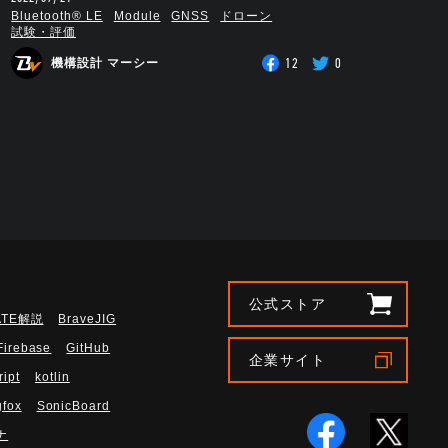
Bluetooth®︎ LE
Module
GNSS
ドローン
試験・評価
12
0
機構設計 マーシー
公式ストア
ATE解説
BraveJIG
Firebase
GitHub
企業サイト
ript
kotlin
gfox
SonicBoard
ナ