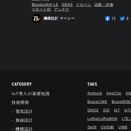
Bluetooth®︎ LE
GNSS
ドローン
試験・評価
リモートID
アンテナ
12
0
機構設計 マーシー
CATEGORY
TAGS
IoT導入の基礎知識
Android
AppClip
A
BraveLINK
BraveRO
技術開発
GNSS
iOS
IoT
Io
電気設計
LoRa/LoRaWAN
LTE
無線設計
Swift
UV印刷
UWB
機構設計