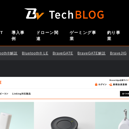
oT
導入事
ドローン関
ゲーミング事
釣り事
例
連
業
業
tooth®解説
Bluetooth®︎ LE
BraveGATE
BraveGATE解説
BraveJIG