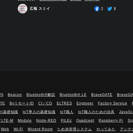
2
0
広報 スミイ
WS
Beacon
Bluetooth®解説
Bluetooth®︎ LE
BraveGATE
BraveG
UTE
BvリモートID
CI／CD
ELTRES
Engineer
Factory Service
Tの基礎知識
IoT導入の基礎知識
IoT職人
IoT職人のための治具
JavaSc
／LTE-M
Module
Node-RED
PILEz
Quadcept
Raspberry Pi
Si
Web
Wi-Fi
Wizard Room
ため池管理システム
やってみた
アンテ