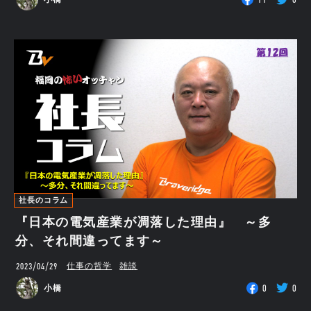
社長のコラム
『日本の電気産業が凋落した理由』 ～多
分、それ間違ってます～
2023/04/29
仕事の哲学
雑談
0
0
小橋