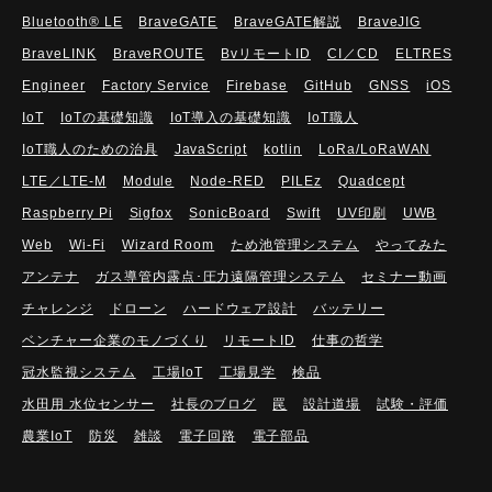
Bluetooth®︎ LE
BraveGATE
BraveGATE解説
BraveJIG
BraveLINK
BraveROUTE
BvリモートID
CI／CD
ELTRES
Engineer
Factory Service
Firebase
GitHub
GNSS
iOS
IoT
IoTの基礎知識
IoT導入の基礎知識
IoT職人
IoT職人のための治具
JavaScript
kotlin
LoRa/LoRaWAN
LTE／LTE-M
Module
Node-RED
PILEz
Quadcept
Raspberry Pi
Sigfox
SonicBoard
Swift
UV印刷
UWB
Web
Wi-Fi
Wizard Room
ため池管理システム
やってみた
アンテナ
ガス導管内露点･圧力遠隔管理システム
セミナー動画
チャレンジ
ドローン
ハードウェア設計
バッテリー
ベンチャー企業のモノづくり
リモートID
仕事の哲学
冠水監視システム
工場IoT
工場見学
検品
水田用 水位センサー
社長のブログ
罠
設計道場
試験・評価
農業IoT
防災
雑談
電子回路
電子部品