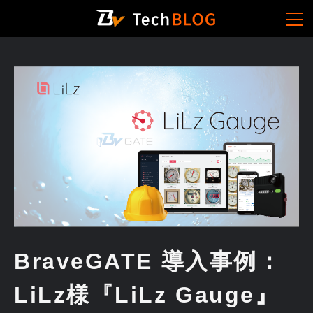
BraveGATE 導入事例：
LiLz様『LiLz Gauge』