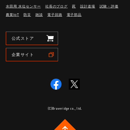
水田用 水位センサー
社長のブログ
罠
設計道場
試験・評価
農業IoT
防災
雑談
電子回路
電子部品
公式ストア
企業サイト
(C)Braveridge co., ltd.