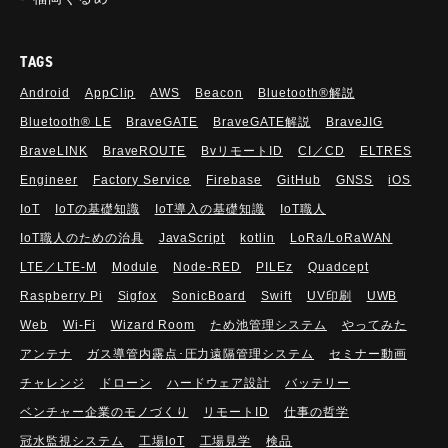
TAGS
Android
AppClip
AWS
Beacon
Bluetooth®解説
Bluetooth®︎ LE
BraveGATE
BraveGATE解説
BraveJIG
BraveLINK
BraveROUTE
BvリモートID
CI／CD
ELTRES
Engineer
Factory Service
Firebase
GitHub
GNSS
iOS
IoT
IoTの基礎知識
IoT導入の基礎知識
IoT職人
IoT職人のための治具
JavaScript
kotlin
LoRa/LoRaWAN
LTE／LTE-M
Module
Node-RED
PILEz
Quadcept
Raspberry Pi
Sigfox
SonicBoard
Swift
UV印刷
UWB
Web
Wi-Fi
Wizard Room
ため池管理システム
やってみた
アンテナ
ガス導管内露点･圧力遠隔管理システム
セミナー動画
チャレンジ
ドローン
ハードウェア設計
バッテリー
ベンチャー企業のモノづくり
リモートID
仕事の哲学
冠水監視システム
工場IoT
工場見学
検品