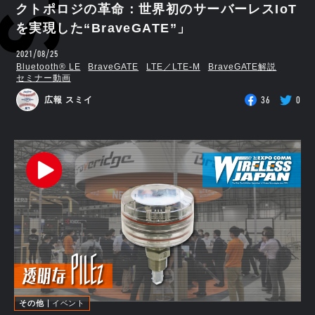
クトポロジの革命：世界初のサーバーレスIoT
を実現した“BraveGATE”」
2021/08/25
Bluetooth®︎ LE
BraveGATE
LTE／LTE-M
BraveGATE解説
セミナー動画
36
0
広報 スミイ
その他
イベント