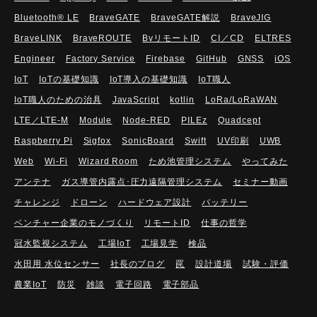
Bluetooth®︎ LE
BraveGATE
BraveGATE解説
BraveJIG
BraveLINK
BraveROUTE
BvリモートID
CI／CD
ELTRES
Engineer
Factory Service
Firebase
GitHub
GNSS
iOS
IoT
IoTの基礎知識
IoT導入の基礎知識
IoT職人
IoT職人のための治具
JavaScript
kotlin
LoRa/LoRaWAN
LTE／LTE-M
Module
Node-RED
PILEz
Quadcept
Raspberry Pi
Sigfox
SonicBoard
Swift
UV印刷
UWB
Web
Wi-Fi
Wizard Room
ため池管理システム
やってみた
アンテナ
ガス導管内露点･圧力遠隔管理システム
セミナー動画
チャレンジ
ドローン
ハードウェア設計
バッテリー
ベンチャー企業のモノづくり
リモートID
仕事の哲学
冠水監視システム
工場IoT
工場見学
検品
水田用 水位センサー
社長のブログ
罠
設計道場
試験・評価
農業IoT
防災
雑談
電子回路
電子部品