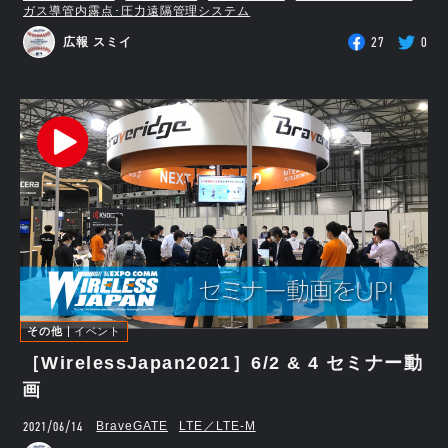
ガス導管内露点･圧力遠隔管理システム
27
0
広報 スミイ
その他
イベント
［WirelessJapan2021］6/2 & 4 セミナー動
画
2021/06/14
BraveGATE
LTE／LTE-M