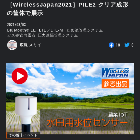
［WirelessJapan2021］PILEz クリア成形
の筐体で展示
2021/08/03
Bluetooth®︎ LE
LTE／LTE-M
ため池管理システム
ガス導管内露点･圧力遠隔管理システム
18
0
広報 スミイ
その他
イベント