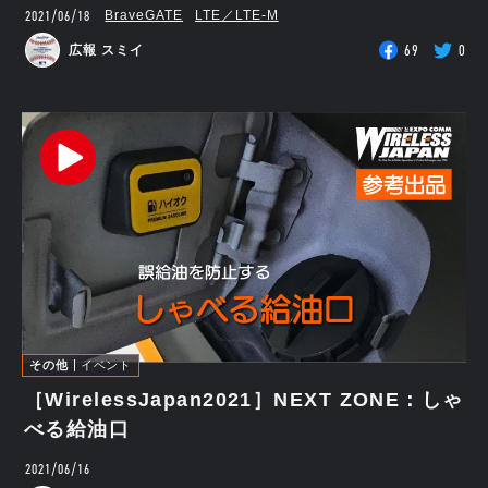
2021/06/18
BraveGATE
LTE／LTE-M
69
0
広報 スミイ
その他
イベント
［WirelessJapan2021］NEXT ZONE：しゃ
べる給油口
2021/06/16