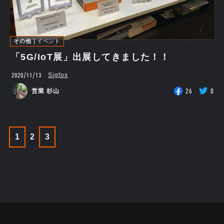
その他
イベント
「5G/IoT展」出展してきました！！
2020/11/13
Sigfox
26
0
営業 杉山
1
2
3