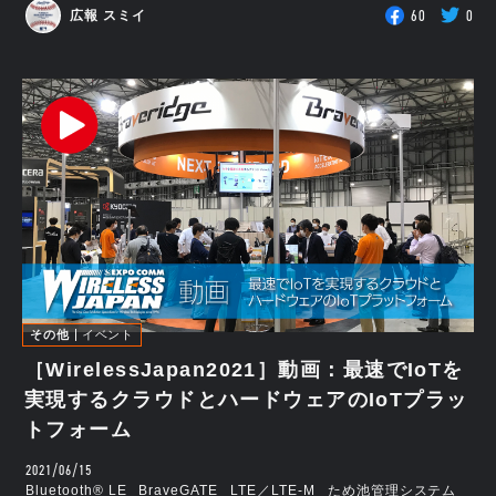
60
0
広報 スミイ
その他
イベント
［WirelessJapan2021］動画：最速でIoTを
実現するクラウドとハードウェアのIoTプラッ
トフォーム
2021/06/15
Bluetooth®︎ LE
BraveGATE
LTE／LTE-M
ため池管理システム