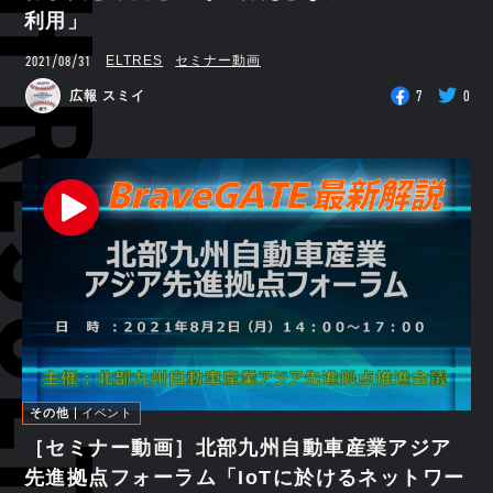
RCH RESULTS
利用」
2021/08/31
ELTRES
セミナー動画
7
0
広報 スミイ
その他
イベント
［セミナー動画］北部九州自動車産業アジア
先進拠点フォーラム「IoTに於けるネットワー