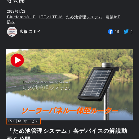
2022/01/26
Bluetooth®︎ LE
LTE／LTE-M
ため池管理システム
農業IoT
防災
10
0
広報 スミイ
IoT
IoTサービス
「ため池管理システム」各デバイスの解説動