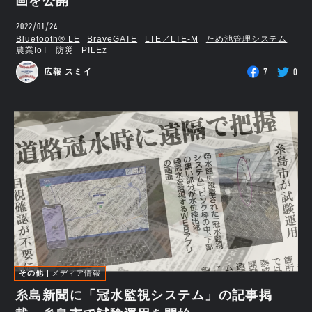
画を公開
2022/01/24
Bluetooth®︎ LE
BraveGATE
LTE／LTE-M
ため池管理システム
農業IoT
防災
PILEz
7
0
広報 スミイ
その他
メディア情報
糸島新聞に「冠水監視システム」の記事掲