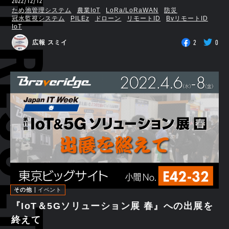
RCH RESULTS
2022/12/12
ため池管理システム
農業IoT
LoRa/LoRaWAN
防災
冠水監視システム
PILEz
ドローン
リモートID
BvリモートID
IoT
2
0
広報 スミイ
その他
イベント
『IoT＆5Gソリューション展 春』への出展を
終えて