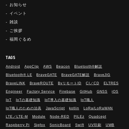
お知らせ
イベント
雑談
ご挨拶
福岡ぐるめ
TAGS
Android
AppClip
AWS
Beacon
Bluetooth®解説
Bluetooth®︎ LE
BraveGATE
BraveGATE解説
BraveJIG
BraveLINK
BraveROUTE
BvリモートID
CI／CD
ELTRES
Engineer
Factory Service
Firebase
GitHub
GNSS
iOS
IoT
IoTの基礎知識
IoT導入の基礎知識
IoT職人
IoT職人のための治具
JavaScript
kotlin
LoRa/LoRaWAN
LTE／LTE-M
Module
Node-RED
PILEz
Quadcept
Raspberry Pi
Sigfox
SonicBoard
Swift
UV印刷
UWB