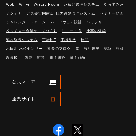
Web
Wi-Fi
Wizard Room
ため池管理システム
やってみた
アンテナ
ガス導管内露点･圧力遠隔管理システム
セミナー動画
チャレンジ
ドローン
ハードウェア設計
バッテリー
ベンチャー企業のモノづくり
リモートID
仕事の哲学
冠水監視システム
工場IoT
工場見学
検品
水田用 水位センサー
社長のブログ
罠
設計道場
試験・評価
農業IoT
防災
雑談
電子回路
電子部品
公式ストア
企業サイト