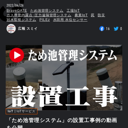
2022/04/26
BraveGATE
ため池管理システム
工場IoT
ガス導管内露点･圧力遠隔管理システム
農業IoT
罠
防災
冠水監視システム
PILEz
水田用 水位センサー
16
0
広報 スミイ
IoT
IoTサービス
「ため池管理システム」の設置工事例の動画
を公開