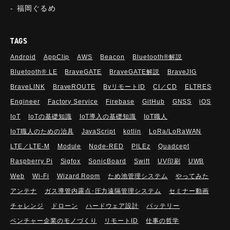
福岡ぐるめ
TAGS
Android
AppClip
AWS
Beacon
Bluetooth®解説
Bluetooth®︎ LE
BraveGATE
BraveGATE解説
BraveJIG
BraveLINK
BraveROUTE
BvリモートID
CI／CD
ELTRES
Engineer
Factory Service
Firebase
GitHub
GNSS
iOS
IoT
IoTの基礎知識
IoT導入の基礎知識
IoT職人
IoT職人のための治具
JavaScript
kotlin
LoRa/LoRaWAN
LTE／LTE-M
Module
Node-RED
PILEz
Quadcept
Raspberry Pi
Sigfox
SonicBoard
Swift
UV印刷
UWB
Web
Wi-Fi
Wizard Room
ため池管理システム
やってみた
アンテナ
ガス導管内露点･圧力遠隔管理システム
セミナー動画
チャレンジ
ドローン
ハードウェア設計
バッテリー
ベンチャー企業のモノづくり
リモートID
仕事の哲学