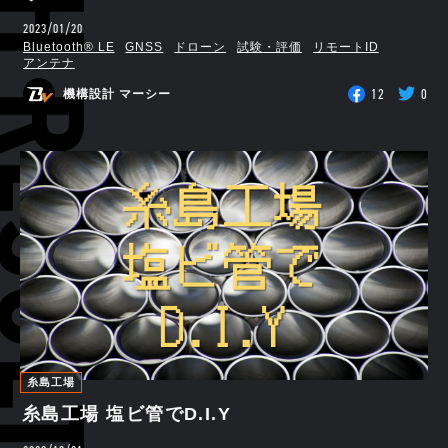
RCH RESULTS
2023/01/20
Bluetooth®︎ LE
GNSS
ドローン
試験・評価
リモートID
アンテナ
12
0
機構設計 マーシー
糸島工場
糸島工場 塩ビ管でD.I.Y