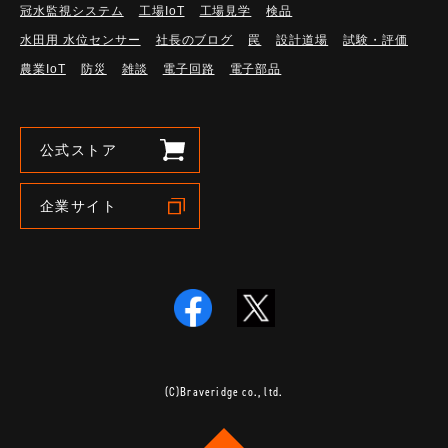
冠水監視システム
工場IoT
工場見学
検品
水田用 水位センサー
社長のブログ
罠
設計道場
試験・評価
農業IoT
防災
雑談
電子回路
電子部品
公式ストア
企業サイト
(C)Braveridge co., ltd.