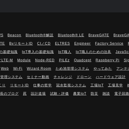
WS
Beacon
Bluetooth®解説
Bluetooth®︎ LE
BraveGATE
BraveG
UTE
BvリモートID
CI／CD
ELTRES
Engineer
Factory Service
Tの基礎知識
IoT導入の基礎知識
IoT職人
IoT職人のための治具
JavaSc
／LTE-M
Module
Node-RED
PILEz
Quadcept
Raspberry Pi
Si
Web
Wi-Fi
Wizard Room
ため池管理システム
やってみた
アンテ
隔管理システム
セミナー動画
チャレンジ
ドローン
ハードウェア設計
くり
リモートID
仕事の哲学
冠水監視システム
工場IoT
工場見学
長のブログ
罠
設計道場
試験・評価
農業IoT
防災
雑談
電子回