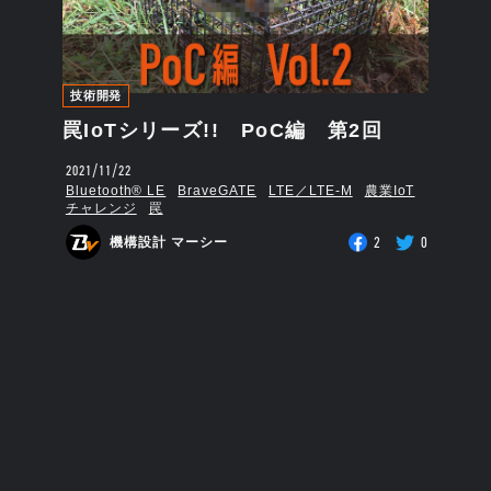
技術開発
罠IoTシリーズ!! PoC編 第2回
2021/11/22
Bluetooth®︎ LE
BraveGATE
LTE／LTE-M
農業IoT
チャレンジ
罠
2
0
機構設計 マーシー