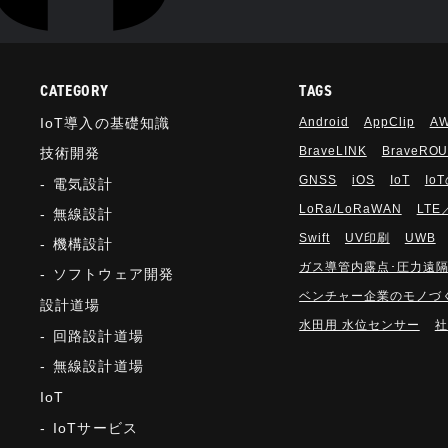
RCH RESULTS
CATEGORY
TAGS
IoT導入の基礎知識
Android
AppClip
A
BraveLINK
BraveRO
技術開発
GNSS
iOS
IoT
Io
電気設計
LoRa/LoRaWAN
LTE
無線設計
Swift
UV印刷
UWB
機構設計
ガス導管内露点･圧力遠
ソフトウェア開発
ベンチャー企業のモノづ
設計道場
水田用 水位センサー
社
回路設計道場
無線設計道場
IoT
IoTサービス