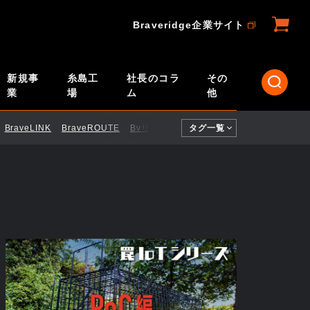
Braveridge企業サイト
新規事
糸島工
社長のコラ
その
業
場
ム
他
BraveLINK
BraveROUTE
BvリモートID
タグ一覧
CI／CD
ELTRES
Engi