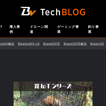
oT
導入事
ドローン関
ゲーミング事
釣り事
例
連
業
業
tooth®解説
Bluetooth®︎ LE
BraveGATE
BraveGATE解説
BraveJIG