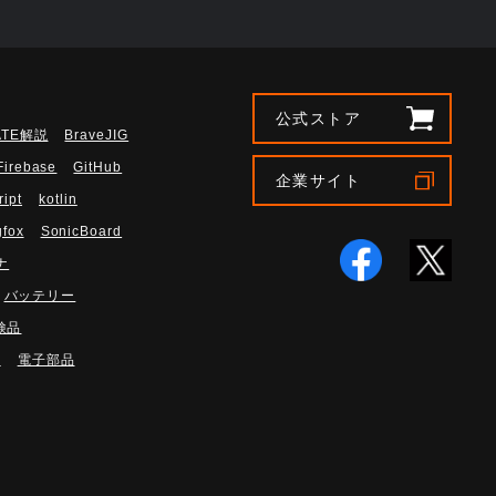
公式ストア
ATE解説
BraveJIG
Firebase
GitHub
企業サイト
ript
kotlin
gfox
SonicBoard
ナ
バッテリー
検品
路
電子部品