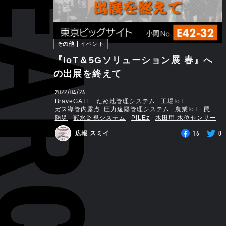
その他
イベント
『IoT＆5Gソリューション展 春』へ
の出展を終えて
2022/04/26
BraveGATE
ため池管理システム
工場IoT
ガス導管内露点･圧力遠隔管理システム
農業IoT
罠
防災
冠水監視システム
PILEz
水田用 水位センサー
16
0
広報 スミイ