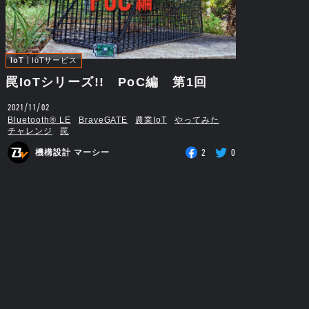
IoT
IoTサービス
罠IoTシリーズ!! PoC編 第1回
2021/11/02
Bluetooth®︎ LE
BraveGATE
農業IoT
やってみた
チャレンジ
罠
2
0
機構設計 マーシー