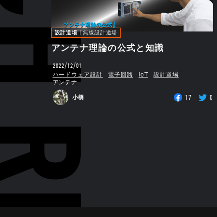
RCH RESULTS
設計道場
無線設計道場
アンテナ理論の公式と知識
2022/12/01
ハードウェア設計
電子回路
IoT
設計道場
アンテナ
17
0
小橋