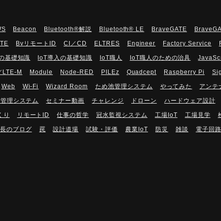
WS
Beacon
Bluetooth®解説
Bluetooth®︎ LE
BraveGATE
BraveG
UTE
BvリモートID
CI／CD
ELTRES
Engineer
Factory Service
Tの基礎知識
IoT導入の基礎知識
IoT職人
IoT職人のための治具
JavaSc
／LTE-M
Module
Node-RED
PILEz
Quadcept
Raspberry Pi
Si
Web
Wi-Fi
Wizard Room
ため池管理システム
やってみた
アンテ
隔管理システム
セミナー動画
チャレンジ
ドローン
ハードウェア設計
くり
リモートID
仕事の哲学
冠水監視システム
工場IoT
工場見学
長のブログ
罠
設計道場
試験・評価
農業IoT
防災
雑談
電子回