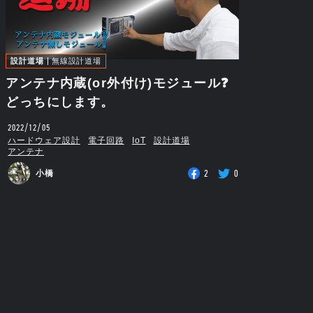
設計道場
無線設計道場
アンテナ内蔵(or外付け)モジュール❓
どっちにします。
2022/12/05
ハードウェア設計
電子回路
IoT
設計道場
アンテナ
2
0
小橋