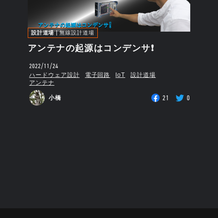
設計道場
無線設計道場
アンテナの起源はコンデンサ❗
2022/11/24
ハードウェア設計
電子回路
IoT
設計道場
アンテナ
21
0
小橋