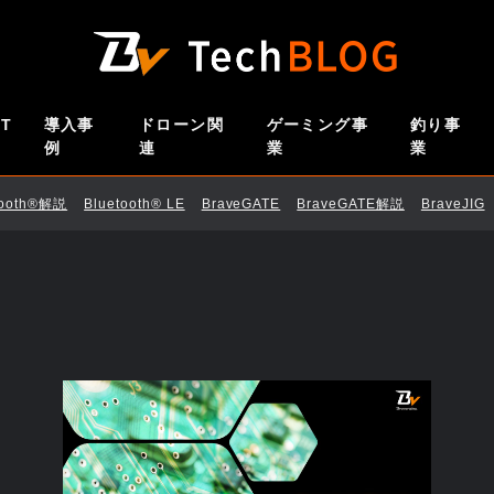
oT
導入事
ドローン関
ゲーミング事
釣り事
例
連
業
業
tooth®解説
Bluetooth®︎ LE
BraveGATE
BraveGATE解説
BraveJIG