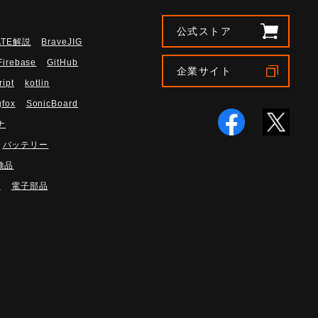
公式ストア
ATE解説
BraveJIG
Firebase
GitHub
企業サイト
ript
kotlin
gfox
SonicBoard
ナ
バッテリー
検品
路
電子部品