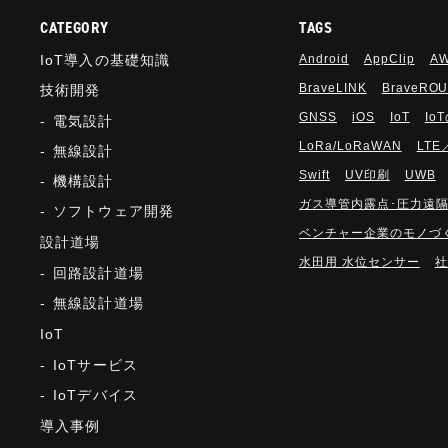
CATEGORY
TAGS
IoT導入の基礎知識
Android
AppClip
A
BraveLINK
BraveRO
技術開発
GNSS
iOS
IoT
Io
電気設計
LoRa/LoRaWAN
LTE
無線設計
Swift
UV印刷
UWB
機構設計
ガス導管内露点･圧力遠
ソフトウェア開発
ベンチャー企業のモノづ
設計道場
水田用 水位センサー
社
回路設計道場
無線設計道場
IoT
IoTサービス
IoTデバイス
導入事例