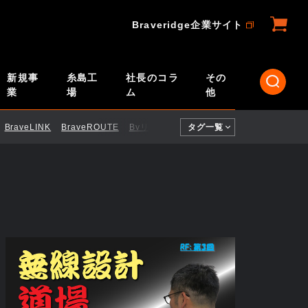
Braveridge企業サイト
新規事
糸島工
社長のコラ
その
業
場
ム
他
BraveLINK
BraveROUTE
BvリモートID
タグ一覧
CI／CD
ELTRES
Engi