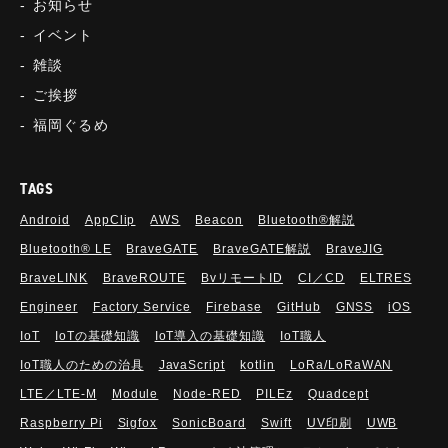
お知らせ
イベント
雑談
ご挨拶
福岡ぐるめ
TAGS
Android
AppClip
AWS
Beacon
Bluetooth®解説
Bluetooth®︎ LE
BraveGATE
BraveGATE解説
BraveJIG
BraveLINK
BraveROUTE
BvリモートID
CI／CD
ELTRES
Engineer
Factory Service
Firebase
GitHub
GNSS
iOS
IoT
IoTの基礎知識
IoT導入の基礎知識
IoT職人
IoT職人のための治具
JavaScript
kotlin
LoRa/LoRaWAN
LTE／LTE-M
Module
Node-RED
PILEz
Quadcept
Raspberry Pi
Sigfox
SonicBoard
Swift
UV印刷
UWB