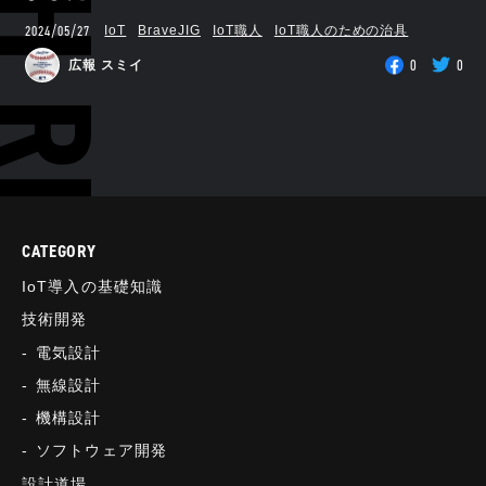
RCH RESULTS
2024/05/27
IoT
BraveJIG
IoT職人
IoT職人のための治具
0
0
広報 スミイ
CATEGORY
IoT導入の基礎知識
技術開発
電気設計
無線設計
機構設計
ソフトウェア開発
設計道場