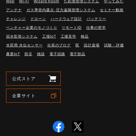
Web
Wi-Fi
Wizard Room
ため池管理システム
やってみた
アンテナ
ガス導管内露点･圧力遠隔管理システム
セミナー動画
チャレンジ
ドローン
ハードウェア設計
バッテリー
ベンチャー企業のモノづくり
リモートID
仕事の哲学
冠水監視システム
工場IoT
工場見学
検品
水田用 水位センサー
社長のブログ
罠
設計道場
試験・評価
農業IoT
防災
雑談
電子回路
電子部品
公式ストア
企業サイト